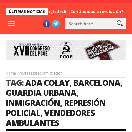
Bangladesh: ¿Continuidad o revolución?
Dia
ÚLTIMAS NOTICIAS
Home
Posts tagged Inmigración
TAG:
ADA COLAY
,
BARCELONA
,
GUARDIA URBANA
,
INMIGRACIÓN
,
REPRESIÓN
POLICIAL
,
VENDEDORES
AMBULANTES