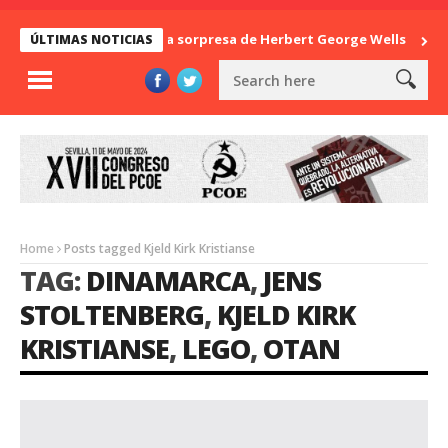
La sorpresa de Herbert George Wells
Ban
ÚLTIMAS NOTICIAS
Home
Posts tagged Kjeld Kirk Kristianse
TAG:
DINAMARCA
,
JENS
STOLTENBERG
,
KJELD KIRK
KRISTIANSE
,
LEGO
,
OTAN