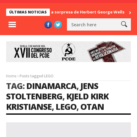
La sorpresa de Herbert George Wells
Ba
ÚLTIMAS NOTICIAS
Home
Posts tagged LEGO
TAG:
DINAMARCA
,
JENS
STOLTENBERG
,
KJELD KIRK
KRISTIANSE
,
LEGO
,
OTAN