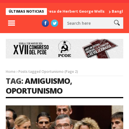
La sorpresa de Herbert George Wells
Bangladesh: ¿Co
ÚLTIMAS NOTICIAS
Home
Posts tagged Oportunismo
(Page 2)
TAG:
AMIGUISMO
,
OPORTUNISMO