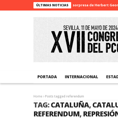
La sorpresa de Herbert George 
ÚLTIMAS NOTICIAS
PORTADA
INTERNACIONAL
ESTA
Home
Posts tagged referendum
TAG:
CATALUÑA
,
CATAL
REFERENDUM
,
REPRESIÓ