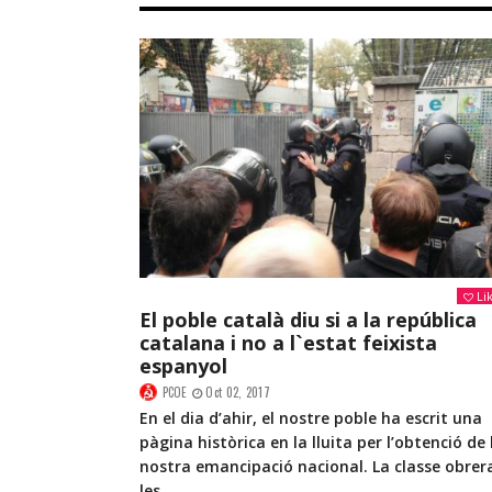
Li
El poble català diu si a la república
catalana i no a l`estat feixista
espanyol
PCOE
Oct 02, 2017
En el dia d’ahir, el nostre poble ha escrit una
pàgina històrica en la lluita per l’obtenció de 
nostra emancipació nacional. La classe obrera
les...