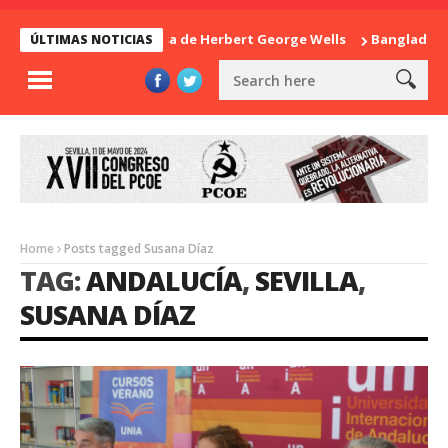
La sorpresa de Herbert George Wells
Bangladesh: ¿C
ÚLTIMAS NOTICIAS
Home
Posts tagged Susana Díaz
TAG:
ANDALUCÍA
,
SEVILLA
,
SUSANA DÍAZ