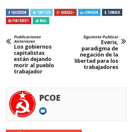
FACEBOOK
TWITTER
GOOGLE+
LINKEDIN
TUMBLR
PINTEREST
MAIL
Publicaciones
Siguiente Publicar
Anteriores
Everis,
Los gobiernos
paradigma de
capitalistas
negación de la
están dejando
libertad para los
morir al pueblo
trabajadores
trabajador
PCOE