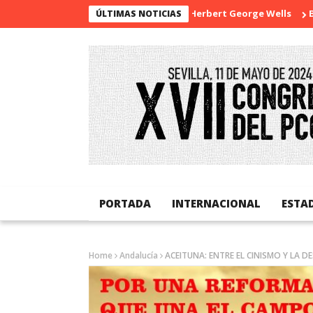
La sorpresa de Herbert George Wells
Banglades
ÚLTIMAS NOTICIAS
PORTADA
INTERNACIONAL
ESTA
Home
Andalucía
ACEITUNA: ENTRE EL CINISMO Y LA 