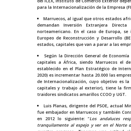
del ICEX, Instituto de Comercio Exterior dep
para la Internacionalización de la Empresa (F
Marruecos, al igual que otros estados afr
demandan Inversión Extranjera Directa 
norteamericano. En el caso de Europa, se i
Europeo de Reconstrucción y Desarrollo (BE
estados, capitales que van a parar a las emp
Según la Dirección General de Economía 
capitales a África, siendo Marruecos el de
establecido en el Plan Estratégico de Inte
2020) es incrementar hasta 20.000 las empres
de Internacionalización, cuyo objetivo es la
capitales y trabajo al exterior), tiene la f
traidores sindicatos amarillos CCOO y UGT.
Luis Planas, dirigente del PSOE, actual M
fue embajador en Marruecos y también Conse
en 2012 lo siguiente: “
Los andaluces res
tranquilamente al espejo y ver en el Norte d