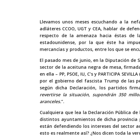
Llevamos unos meses escuchando a la nefa
adláteres CCOO, UGT y CEA, hablar de defen
respecto de la amenaza hacia éstas de la
estadounidense, por la que éste ha impu
mercancías y productos, entre los que se enc
El pasado mes de junio, en la Diputación de S
sector de la aceituna negra de mesa, firmada
en ella – PP, PSOE, IU, C’s y PARTICIPA SEVI
por el gobierno del fascista Trump de las p
según dicha Declaración, los partidos firm
revertirse la situación, supondrán 350 mill
aranceles.
”.
Cualquiera que lea la Declaración Pública de 
distintos ayuntamientos de dicha provincia 
están defendiendo los intereses del sector a
esto es realmente así? ¿Nos dicen toda la ve