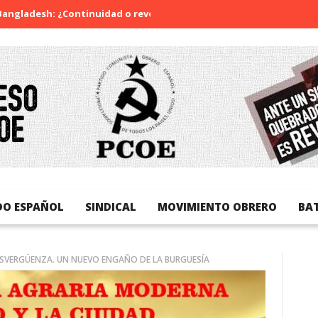
h: ¿Continuidad o revolución?
Diada Nacional de Catalunya
DO ESPAÑOL
SINDICAL
MOVIMIENTO OBRERO
BA
DESVERGÜENZA. UN NUEVO ENGAÑO DE LA BURGUESÍA