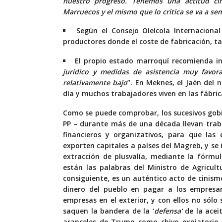
nuestro progreso. Tenemos una actitud cí
Marruecos y el mismo que lo critica se va a s
Según el Consejo Oleícola Internaciona
productores donde el coste de fabricación, ta
El propio estado marroquí recomienda in
jurídico y medidas de asistencia muy favor
relativamente bajo
”. En Meknes, el Jaén del n
día y muchos trabajadores viven en las fábri
Como se puede comprobar, los sucesivos gobi
PP – durante más de una década llevan trab
financieros y organizativos, para que las
exporten capitales a países del Magreb, y se 
extracción de plusvalía, mediante la fórmul
están las palabras del Ministro de Agricul
consiguiente, es un auténtico acto de cinis
dinero del pueblo en pagar a los empresari
empresas en el exterior, y con ellos no sólo
saquen la bandera de la ‘
defensa’
de la acei
aranceles de Trump como chivo expiatorio p