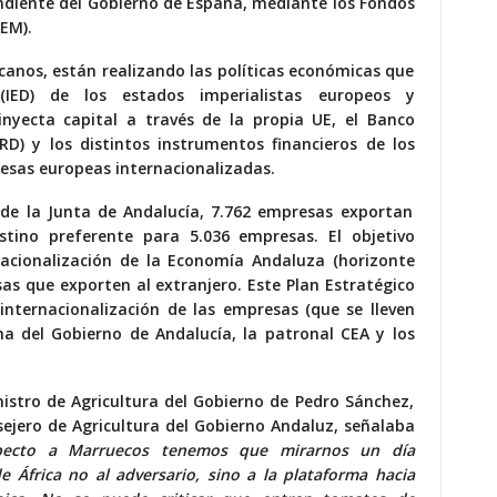
endiente del Gobierno de España, mediante los Fondos
IEM).
icanos, están realizando las políticas económicas que
(IED) de los estados imperialistas europeos y
nyecta capital a través de la propia UE, el Banco
RD) y los distintos instrumentos financieros de los
resas europeas internacionalizadas.
de la Junta de Andalucía, 7.762 empresas exportan
stino preferente para 5.036 empresas. El objetivo
rnacionalización de la Economía Andaluza (horizonte
as que exporten al extranjero. Este Plan Estratégico
 internacionalización de las empresas (que se lleven
irma del Gobierno de Andalucía, la patronal CEA y los
inistro de Agricultura del Gobierno de Pedro Sánchez,
jero de Agricultura del Gobierno Andaluz, señalaba
pecto a Marruecos tenemos que mirarnos un día
e África no al adversario, sino a la plataforma hacia