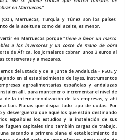
nica. No se puede criticar que entren tomates de
embrar en Marruecos.
”
l (COI), Marruecos, Turquía y Túnez son los países
nto de la aceituna como del aceite, es menor.
vertir en Marruecos porque “
tiene a favor un marco
ables a los inversores y un coste de mano de obra
orte de África, los jornaleros cobran unos 3 euros al
cas conserveras y almazaras.
ernos del Estado y de la Junta de Andalucía – PSOE y
ajando en el establecimiento de leyes, instrumentos
 empresas agroalimentarias españolas y andaluzas
instalen allí, para mantener o incrementar el nivel de
a de la internacionalización de las empresas, y ahí
tura Luis Planas que disipa todo tipo de dudas. Por
mo y desvergüenza que aquéllos que están destinando
os españoles los estudios y la instalación de sus
 se fuguen capitales sino también cargas de trabajo,
tuna sacando a primera plana el establecimiento de
ara culpabilizarle de unos efectos, destrucción de