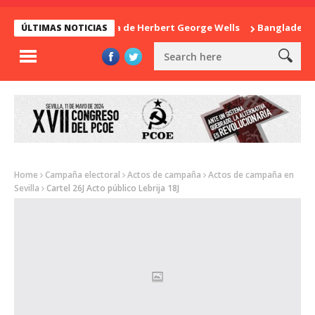
La sorpresa de Herbert George Wells
Bangladesh: ¿C
ÚLTIMAS NOTICIAS
Home
Campaña electoral
Actos de campaña
Actos de campaña en
Sevilla
Cartel 26J Acto público Lebrija 18J