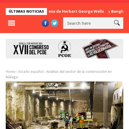
La sorpresa de Herbert George Wells
Bangladesh: 
ÚLTIMAS NOTICIAS
Home
Estado español
Análisis del sector de la construcción en
Málaga