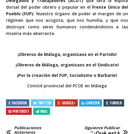
Delegados y Trabajadores (ACDT)
que será la espina
dorsal del poder obrero y popular en el
Frente
Único del
Pueblo (FUP)
:​ Nuestro órgano de poder al margen de un
régimen que nos acogota, que nos humilla, y que nos
destruye como seres humanos condenándonos a las
miseria más aberrante.
¡Obreros de Málaga, organizaos en el Partido!
¡Obreros de Málaga, organizaos en el Sindicato!
¡Por la creación del FUP, Socialismo o Barbarie!
Comité provincial del PCOE en Málaga
FACEBOOK
TWITTER
GOOGLE+
LINKEDIN
TUMBLR
PINTEREST
MAIL
Publicaciones
Siguiente Publicar
Anteriores
“¿Qué está