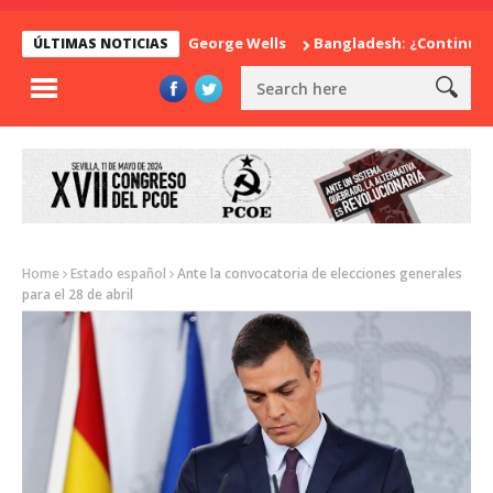
sorpresa de Herbert George Wells
Bangladesh: ¿Continuidad o 
ÚLTIMAS NOTICIAS
Home
Estado español
Ante la convocatoria de elecciones generales
para el 28 de abril