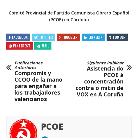
Comité Provincial de Partido Comunista Obrero Español
(PCOE) en Córdoba
FACEBOOK
TWITTER
GOOGLE+
LINKEDIN
TUMBLR
PINTEREST
MAIL
Publicaciones
Siguiente Publicar
Anteriores
Asistencia do
Compromís y
PCOE á
CCOO de la mano
concentración
para engañar a
contra o mitin de
los trabajadores
VOX en A Coruña
valencianos
PCOE