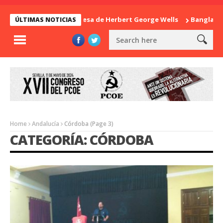
La sorpresa de Herbert George Wells
Bangladesh: ¿Co
ÚLTIMAS NOTICIAS
Home
Andalucía
Córdoba
(Page 3)
CATEGORÍA: CÓRDOBA