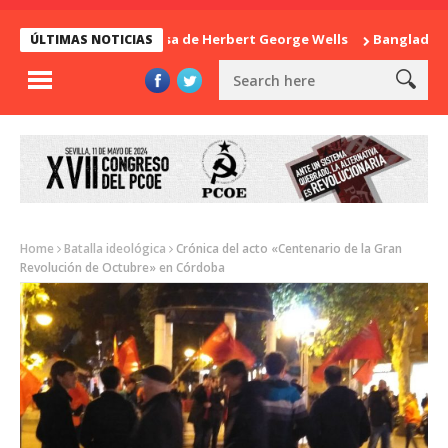
La sorpresa de Herbert George Wells
Bangladesh: ¿C
ÚLTIMAS NOTICIAS
Home
Batalla ideológica
Crónica del acto «Centenario de la Gran
Revolución de Octubre» en Córdoba