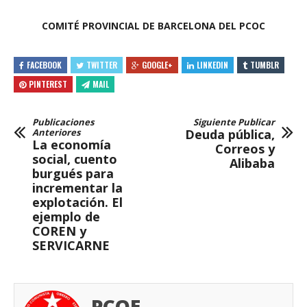
COMITÉ PROVINCIAL DE BARCELONA DEL PCOC
FACEBOOK
TWITTER
GOOGLE+
LINKEDIN
TUMBLR
PINTEREST
MAIL
Publicaciones
Siguiente Publicar
Anteriores
Deuda pública,
La economía
Correos y
social, cuento
Alibaba
burgués para
incrementar la
explotación. El
ejemplo de
COREN y
SERVICARNE
PCOE