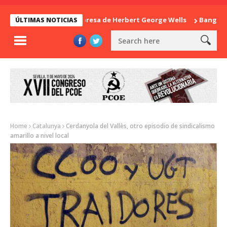
La sorpresa de Herbert George Wells
Bangladesh: 
ÚLTIMAS NOTICIAS
Home
Catalunya
Cerdanyola del Vallès, otro episodio de sindicalismo
amarillo a nivel local