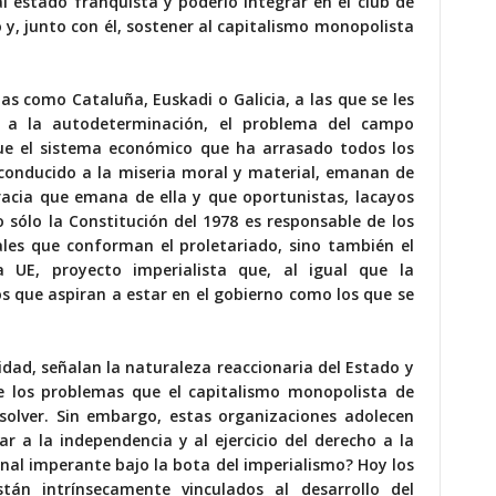
al estado franquista y poderlo integrar en el club de
 y, junto con él, sostener al capitalismo monopolista
as como Cataluña, Euskadi o Galicia, a las que se les
co a la autodeterminación, el problema del campo
que el sistema económico que ha arrasado todos los
 conducido a la miseria moral y material, emanan de
racia que emana de ella y que oportunistas, lacayos
o sólo la Constitución del 1978 es responsable de los
ales que conforman el proletariado, sino también el
 UE, proyecto imperialista que, al igual que la
os que aspiran a estar en el gobierno como los que se
idad, señalan la naturaleza reaccionaria del Estado y
e los problemas que el capitalismo monopolista de
solver. Sin embargo, estas organizaciones adolecen
 a la independencia y al ejercicio del derecho a la
nal imperante bajo la bota del imperialismo? Hoy los
tán intrínsecamente vinculados al desarrollo del