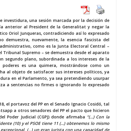
de investidura, una sesión marcada por la decisión de
día anterior al President de la Generalitat y negar la
tico Oriol Junqueras, contradiciendo así lo expresado
ho demuestra, nuevamente, la esencia fascista del
dministrativo, como es la Junta Electoral Central –
l Tribunal Supremo – se demuestra desde el aparato
un segundo plano, subordinada a los intereses de la
de poderes es una quimera, mostrándose como un
 al objeto de satisfacer sus intereses políticos, ya
stidura en el Parlamento, ya sea pretendiendo usurpar
eza a sentencias no firmes o ignorando lo expresado
, el portavoz del PP en el Senado Ignacio Cosidó, tal
tsapp a otros senadores del PP el pacto que hicieron
del Poder Judicial (CGPJ) donde afirmaba
“(…) Con la
sidente (10) y el PSOE tiene 11 (…) obtenemos lo mismo
xcepcional, (…) un gran jurista con una capacidad de