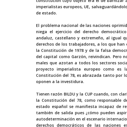
constitución cuyo objeto era el de barnizar 
imperialistas europeos, UE, salvaguardándolo
de estado.
El problema nacional de las naciones oprimid
niega el ejercicio del derecho democráti
andaluz, castellano y extremeño, al igual 
derechos de los trabajadores, a los que han
la Constitución de 1978 y de la falsa democ
del capital como Garzón, reivindican. Pero n
males que azotan a todos los sectores soci
proyecto imperialista europeo como es la
Constitución del 78, es abrazada tanto por l
oponen a la investidura.
Tienen razón BILDU y la CUP cuando, con clar
la Constitución del 78, como responsable d
estado español se manifiesta incapaz de re
también de salida pues ¿cómo pueden aspirar
autodeterminación en el escenario internacio
derechos democráticos de las naciones es