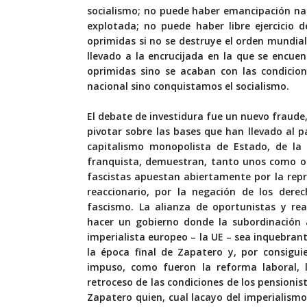
socialismo; no puede haber emancipación nac
explotada; no puede haber libre ejercicio 
oprimidas si no se destruye el orden mundial
llevado a la encrucijada en la que se encu
oprimidas sino se acaban con las condicio
nacional sino conquistamos el socialismo.
El debate de investidura fue un nuevo fraude,
pivotar sobre las bases que han llevado al p
capitalismo monopolista de Estado, de la
franquista, demuestran, tanto unos como otr
fascistas apuestan abiertamente por la rep
reaccionario, por la negación de los derec
fascismo. La alianza de oportunistas y re
hacer un gobierno donde la subordinación a
imperialista europeo – la UE – sea inquebran
la época final de Zapatero y, por consigui
impuso, como fueron la reforma laboral, l
retroceso de las condiciones de los pensionis
Zapatero quien, cual lacayo del imperialismo