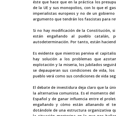
éste que hace que en la práctica los presup
de la UE y sus monopolios, con lo que el ga
imperialistas europeos y no de un gobierno
argumento que tendrán los fascistas para ret
Si no hay modificación de la Constitución, s
están engañando al pueblo catalán, p
autodeterminación. Por tanto, están haciendo
Es evidente que mientras perviva el capital
hay solución a los problemas que azotan 
explotación y la miseria, los jubilados segu
se depauperan sus condiciones de vida, los 
pueblo verá como sus condiciones de vida se
El debate de investidura deja claro que la únic
la alternativa comunista. Es el momento del 
Español y de ganar influencia entre el prol
engañando y cómo están allanando el ter
dotándole de una estructura organizativa qu
la situación mortecina en la que nos halla