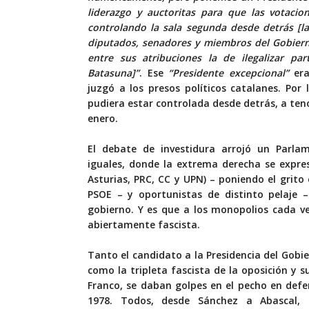
liderazgo y auctoritas para que las votaci
controlando la sala segunda desde detrás [la
diputados, senadores y miembros del Gobierno]
entre sus atribuciones la de ilegalizar pa
Batasuna]”
. Ese
“Presidente excepcional”
era
juzgó a los presos políticos catalanes. Po
pudiera estar controlada desde detrás, a ten
enero.
El debate de investidura arrojó un Parlam
iguales, donde la extrema derecha se expres
Asturias, PRC, CC y UPN) – poniendo el grito 
PSOE – y oportunistas de distinto pelaje 
gobierno. Y es que a los monopolios cada v
abiertamente fascista.
Tanto el candidato a la Presidencia del Gobi
como la tripleta fascista de la oposición y s
Franco, se daban golpes en el pecho en defe
1978. Todos, desde Sánchez a Abascal, p