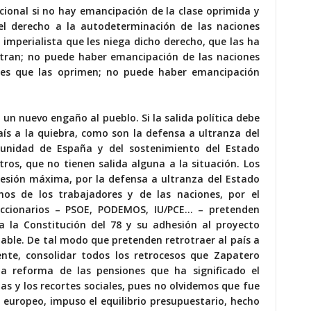
ional si no hay emancipación de la clase oprimida y
del derecho a la autodeterminación de las naciones
 imperialista que les niega dicho derecho, que las ha
entran; no puede haber emancipación de las naciones
nes que las oprimen; no puede haber emancipación
 un nuevo engaño al pueblo. Si la salida política debe
aís a la quiebra, como son la defensa a ultranza del
 unidad de España y del sostenimiento del Estado
os, que no tienen salida alguna a la situación. Los
resión máxima, por la defensa a ultranza del Estado
hos de los trabajadores y de las naciones, por el
accionarios – PSOE, PODEMOS, IU/PCE… – pretenden
 la Constitución del 78 y su adhesión al proyecto
table. De tal modo que pretenden retrotraer al país a
ente, consolidar todos los retrocesos que Zapatero
a reforma de las pensiones que ha significado el
tas y los recortes sociales, pues no olvidemos que fue
 europeo, impuso el equilibrio presupuestario, hecho