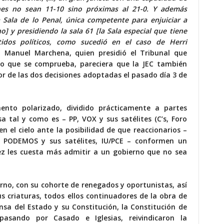
ones no sean 11-10 sino próximas al 21-0. Y además
 Sala de lo Penal, única competente para enjuiciar a
 y presidiendo la sala 61 [la Sala especial que tiene
rtidos políticos, como sucedió en el caso de Herri
 Manuel Marchena, quien presidió el Tribunal que
r lo que se comprueba, pareciera que la JEC también
or de las dos decisiones adoptadas el pasado día 3 de
ento polarizado, dividido prácticamente a partes
a tal y como es – PP, VOX y sus satélites (C’s, Foro
en el cielo ante la posibilidad de que reaccionarios –
– PODEMOS y sus satélites, IU/PCE – conformen un
ez les cuesta más admitir a un gobierno que no sea
erno, con su cohorte de renegados y oportunistas, así
us criaturas, todos ellos continuadores de la obra de
nsa del Estado y su Constitución, la Constitución de
asando por Casado e Iglesias, reivindicaron la