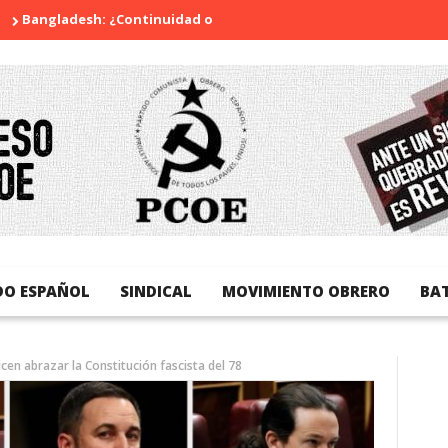
adesh: ¿Continuidad o revolución?
Diada Nacional de Cataluny
DO ESPAÑOL
SINDICAL
MOVIMIENTO OBRERO
BA
cen abrazar la Constitución fascista del 78