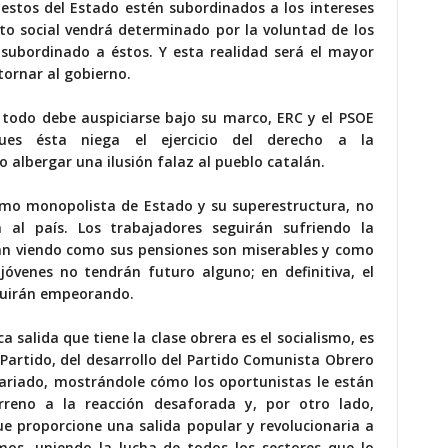
uestos del Estado estén subordinados a los intereses
sto social vendrá determinado por la voluntad de los
 subordinado a éstos. Y esta realidad será el mayor
ornar al gobierno.
i todo debe auspiciarse bajo su marco, ERC y el PSOE
ues ésta niega el ejercicio del derecho a la
 albergar una ilusión falaz al pueblo catalán.
ismo monopolista de Estado y su superestructura, no
al país. Los trabajadores seguirán sufriendo la
irán viendo como sus pensiones son miserables y como
jóvenes no tendrán futuro alguno; en definitiva, el
guirán empeorando.
a salida que tiene la clase obrera es el socialismo, es
Partido, del desarrollo del Partido Comunista Obrero
etariado, mostrándole cómo los oportunistas le están
reno a la reacción desaforada y, por otro lado,
e proporcione una salida popular y revolucionaria a
mos, uniendo la lucha de todos los sectores que lo