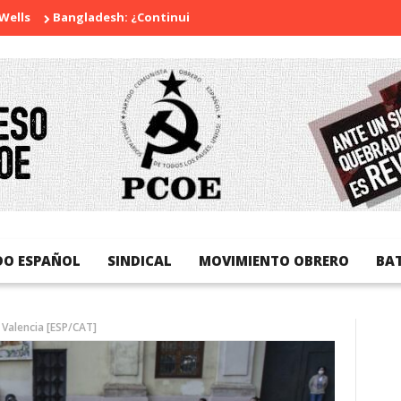
Bangladesh: ¿Continuidad o revolución?
Diada Nacional de Ca
DO ESPAÑOL
SINDICAL
MOVIMIENTO OBRERO
BA
e Valencia [ESP/CAT]