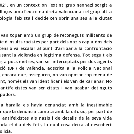
2021, en un context on l’extint grup neonazi sorgit a
llaços amb l’extrema dreta valenciana i el grup ultra
ologia feixista i decideixen obrir una seu a la ciutat
tes van topar amb un grup de reconeguts militants de
e d’insults racistes per part dels nazis cap a dos dels
tensió va escalar al punt d’arribar a la confrontació
 usant la violència en legítima defensa. Tot seguit els
ue, a pocs metres, van ser interceptats per dos agents
ió (BPI) de València, adscrita a la Policia Nacional
la, encara que, asseguren, no van oposar cap mena de
t, només els van identificar i els van deixar anar. No
 antifeixistes van ser citats i van acabar detinguts
apadors.
la baralla els havia denunciat amb la inestimable
r que la denúncia compta amb la difusió, per part de
 antifeixistes als nazis i de detalls de la seva vida
tzada el dia dels fets, la qual cosa deixa al descobert
olicia.