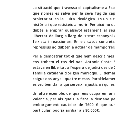
La situació que travessa el capitalisme a Esp
que només es salva per la seva fugida cap
proletariat en la lluita ideològica. És un 
història i que resisteix a morir. Per això no d
dubte a emprar qualsevol estament al se
llibertat de llarg a llarg de l’Estat espany
feixista i reaccionari. En els casos concret
repressius no dubten a actuar de mamporrers i 
Per a demostrar tot el que hem descrit mé
ens trobem el cas del nazi Antonio Castell
estava en llibertat a l’espera de judici des 
família catalana d’origen marroquí. Li deman
caigut dos anys i quatre mesos. Paral·lelamen
es veu ben clar a qui serveix la justícia i qui es
Un altre exemple, del qual ens ocuparem amb
València, per als quals la fiscalia demana p
embargament cautelar de 7600 € que sum
particular, podría arribar als 80.000€.