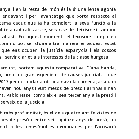
anya, i en la resta del món és la d’ una lenta agonía
 endavant i per l’avantatge que porta respecte al
sistema caduc que ja ha complert la seva funció a la
ubte a radicalitzar-se, servir-se del feixisme i tampoc
u abast. En aquest moment, el feixisme campa en
ol com no pot ser d’una altra manera en aquest estat
s que ens ocupen, la justícia espanyola i els cossos
servir d’ariet als interessos de la classe burgesa.
s amunt, portem aquesta comparativa. D’una banda,
ó, amb un gran expedient de causes judicials i que
de 2017 per intimidar amb una navalla i amenaçar a una
aven nou anys i vuit mesos de presó i al final li han
t, Pablo Hasel compleix el seu tercer any a la presó i
 serveix de la justicia.
 més profunditat, és el dels quatre antifeixistes de
enes de presó d’entre set i quinze anys de presó, un
at a les penes/multes demanades per l’acusació