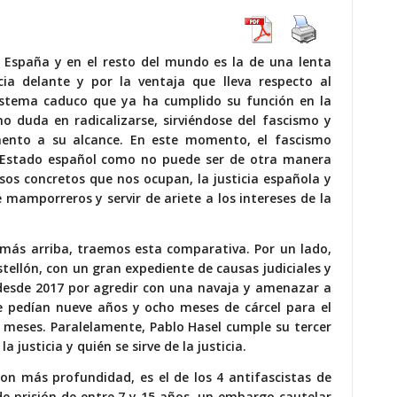
n España y en el resto del mundo es la de una lenta
ia delante y por la ventaja que lleva respecto al
 sistema caduco que ya ha cumplido su función en la
 no duda en radicalizarse, sirviéndose del fascismo y
ento a su alcance. En este momento, el fascismo
 Estado español como no puede ser de otra manera
asos concretos que nos ocupan, la justicia española y
 mamporreros y servir de ariete a los intereses de la
más arriba, traemos esta comparativa. Por un lado,
tellón, con un gran expediente de causas judiciales y
o desde 2017 por agredir con una navaja y amenazar a
e pedían nueve años y ocho meses de cárcel para el
ro meses. Paralelamente, Pablo Hasel cumple su tercer
 justicia y quién se sirve de la justicia.
on más profundidad, es el de los 4 antifascistas de
 de prisión de entre 7 y 15 años, un embargo cautelar