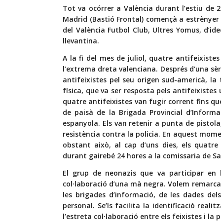
Tot va ocórrer a València durant l’estiu de 
Madrid (Bastió Frontal) començà a estrènyer 
del València Futbol Club, Ultres Yomus, d’ide
llevantina.
A la fi del mes de juliol, quatre antifeixis
l’extrema dreta valenciana. Després d’una sèri
antifeixistes pel seu origen sud-americà, la 
física, que va ser resposta pels antifeixistes
quatre antifeixistes van fugir corrent fins q
de paisà de la Brigada Provincial d’Informac
espanyola. Els van retenir a punta de pisto
resistència contra la policia. En aquest momen
obstant això, al cap d’uns dies, els quatre
durant gairebé 24 hores a la comissaria de S
El grup de neonazis que va participar en 
col·laboració d’una mà negra. Volem remarca
les brigades d’informació, de les dades dels
personal. Se’ls facilita la identificació reali
l’estreta col·laboració entre els feixistes i la p