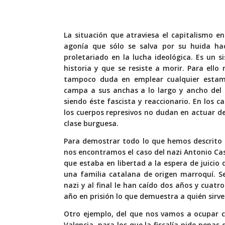
La situación que atraviesa el capitalismo e
agonía que sólo se salva por su huida hac
proletariado en la lucha ideológica. Es un
historia y que se resiste a morir. Para ello
tampoco duda en emplear cualquier estam
campa a sus anchas a lo largo y ancho del
siendo éste fascista y reaccionario. En los c
los cuerpos represivos no dudan en actuar de
clase burguesa.
Para demostrar todo lo que hemos descrito 
nos encontramos el caso del nazi Antonio Cas
que estaba en libertad a la espera de juici
una familia catalana de origen marroquí. S
nazi y al final le han caído dos años y cuat
año en prisión lo que demuestra a quién sirve la
Otro ejemplo, del que nos vamos a ocupar c
Valencia, para los que la fiscalía pide penas