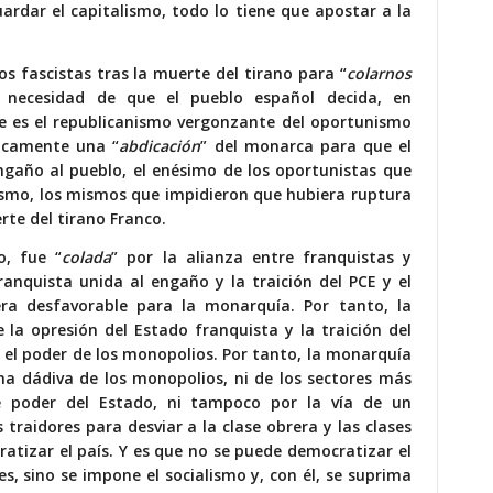
ardar el capitalismo, todo lo tiene que apostar a la
s fascistas tras la muerte del tirano para “
colarnos
a necesidad de que el pueblo español decida, en
te es el republicanismo vergonzante del oportunismo
licamente una “
abdicación
” del monarca para que el
engaño al pueblo, el enésimo de los oportunistas que
uismo, los mismos que impidieron que hubiera ruptura
rte del tirano Franco.
o, fue “
colada
” por la alianza entre franquistas y
ranquista unida al engaño y la traición del PCE y el
ra desfavorable para la monarquía. Por tanto, la
a opresión del Estado franquista y la traición del
y el poder de los monopolios. Por tanto, la monarquía
na dádiva de los monopolios, ni de los sectores más
e poder del Estado, ni tampoco por la vía de un
 traidores para desviar a la clase obrera y las clases
ratizar el país. Y es que no se puede democratizar el
s, sino se impone el socialismo y, con él, se suprima