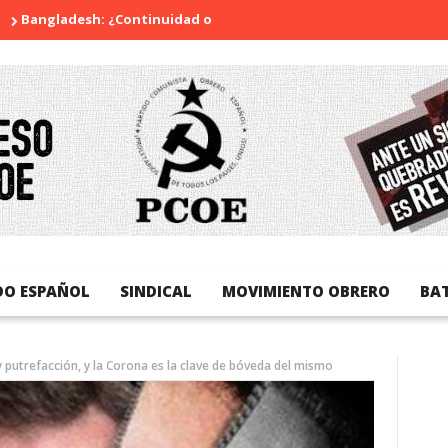
adesh: ¿Continuidad o revolución?
Diada Nacional de Cataluny
DO ESPAÑOL
SINDICAL
MOVIMIENTO OBRERO
BA
y putrefacción, y la Corona es la clave de bóveda del mismo