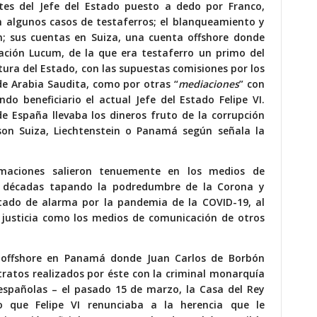
es del Jefe del Estado puesto a dedo por Franco,
n algunos casos de testaferros; el blanqueamiento y
; sus cuentas en Suiza, una cuenta offshore donde
ación Lucum, de la que era testaferro un primo del
ura del Estado, con las supuestas comisiones por los
e Arabia Saudita, como por otras “
mediaciones
” con
do beneficiario el actual Jefe del Estado Felipe VI.
de España llevaba los dineros fruto de la corrupción
son Suiza, Liechtenstein o Panamá según señala la
rmaciones salieron tenuemente en los medios de
an décadas tapando la podredumbre de la Corona y
stado de alarma por la pandemia de la COVID-19, al
a justicia como los medios de comunicación de otros
a offshore en Panamá donde Juan Carlos de Borbón
ratos realizados por éste con la criminal monarquía
españolas – el pasado 15 de marzo, la Casa del Rey
 que Felipe VI renunciaba a la herencia que le