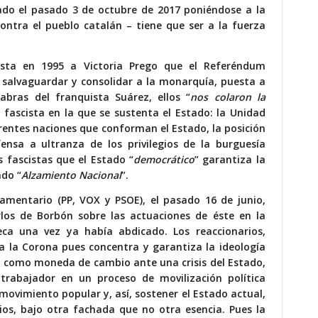
ado el pasado 3 de octubre de 2017 poniéndose a la
contra el pueblo catalán – tiene que ser a la fuerza
ista en 1995 a Victoria Prego que el Referéndum
 salvaguardar y consolidar a la monarquía, puesta a
abras del franquista Suárez, ellos “
nos colaron la
 fascista en la que se sustenta el Estado: la Unidad
erentes naciones que conforman el Estado, la posición
fensa a ultranza de los privilegios de la burguesía
s fascistas que el Estado “
democrático
” garantiza la
ado “
Alzamiento Nacional
”.
lamentario (PP, VOX y PSOE), el pasado 16 de junio,
los de Borbón sobre las actuaciones de éste en la
ca una vez ya había abdicado. Los reaccionarios,
a la Corona pues concentra y garantiza la ideología
a como moneda de cambio ante una crisis del Estado,
rabajador en un proceso de movilización política
movimiento popular y, así, sostener el Estado actual,
lios, bajo otra fachada que no otra esencia. Pues la