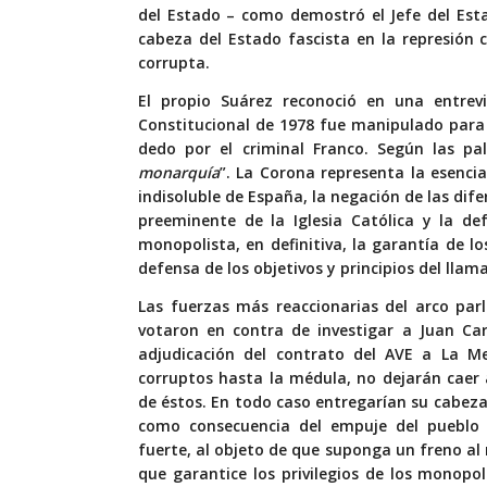
del Estado – como demostró el Jefe del Est
cabeza del Estado fascista en la represión 
corrupta.
El propio Suárez reconoció en una entrev
Constitucional de 1978 fue manipulado para
dedo por el criminal Franco. Según las pal
monarquía
”. La Corona representa la esencia
indisoluble de España, la negación de las dif
preeminente de la Iglesia Católica y la de
monopolista, en definitiva, la garantía de lo
defensa de los objetivos y principios del llam
Las fuerzas más reaccionarias del arco par
votaron en contra de investigar a Juan Car
adjudicación del contrato del AVE a La Me
corruptos hasta la médula, no dejarán caer 
de éstos. En todo caso entregarían su cabez
como consecuencia del empuje del pueblo t
fuerte, al objeto de que suponga un freno al 
que garantice los privilegios de los monopo