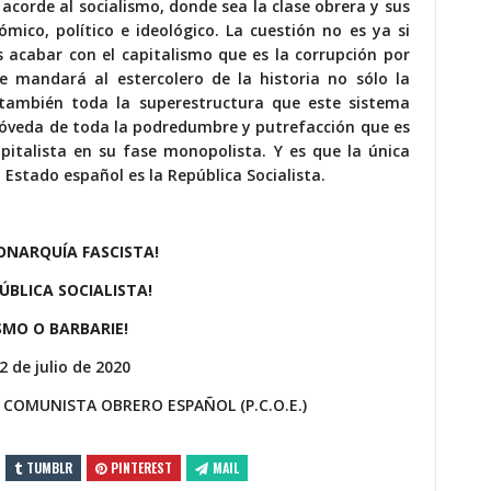
 acorde al socialismo, donde sea la clase obrera y sus
mico, político e ideológico. La cuestión no es ya si
 acabar con el capitalismo que es la corrupción por
se mandará al estercolero de la historia no sólo la
 también toda la superestructura que este sistema
 bóveda de toda la podredumbre y putrefacción que es
pitalista en su fase monopolista. Y es que la única
 Estado español es la República Socialista.
ONARQUÍA FASCISTA!
ÚBLICA SOCIALISTA!
SMO O BARBARIE!
2 de julio de 2020
 COMUNISTA OBRERO ESPAÑOL (P.C.O.E.)
TUMBLR
PINTEREST
MAIL