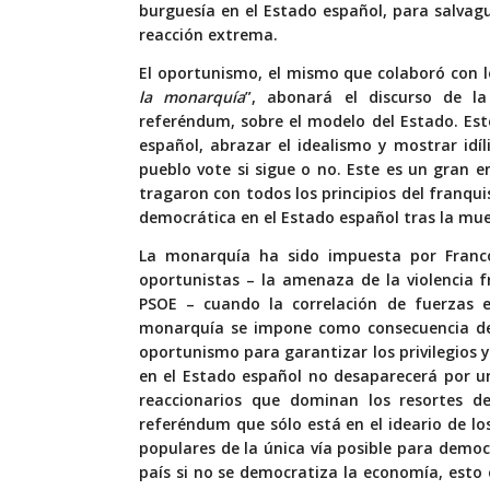
burguesía en el Estado español, para salvagu
reacción extrema.
El oportunismo, el mismo que colaboró con lo
la monarquía
”, abonará el discurso de l
referéndum, sobre el modelo del Estado. Es
español, abrazar el idealismo y mostrar idí
pueblo vote si sigue o no. Este es un gran 
tragaron con todos los principios del franq
democrática en el Estado español tras la mue
La monarquía ha sido impuesta por Franc
oportunistas – la amenaza de la violencia f
PSOE – cuando la correlación de fuerzas e
monarquía se impone como consecuencia de l
oportunismo para garantizar los privilegios 
en el Estado español no desaparecerá por u
reaccionarios que dominan los resortes d
referéndum que sólo está en el ideario de los
populares de la única vía posible para democ
país si no se democratiza la economía, esto e