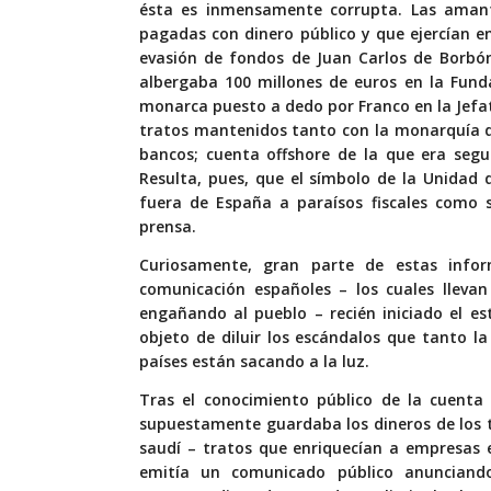
ésta es inmensamente corrupta. Las amant
pagadas con dinero público y que ejercían e
evasión de fondos de Juan Carlos de Borbón
albergaba 100 millones de euros en la Fund
monarca puesto a dedo por Franco en la Jefat
tratos mantenidos tanto con la monarquía d
bancos; cuenta offshore de la que era segun
Resulta, pues, que el símbolo de la Unidad 
fuera de España a paraísos fiscales como 
prensa.
Curiosamente, gran parte de estas info
comunicación españoles – los cuales llev
engañando al pueblo – recién iniciado el e
objeto de diluir los escándalos que tanto l
países están sacando a la luz.
Tras el conocimiento público de la cuent
supuestamente guardaba los dineros de los t
saudí – tratos que enriquecían a empresas 
emitía un comunicado público anunciando