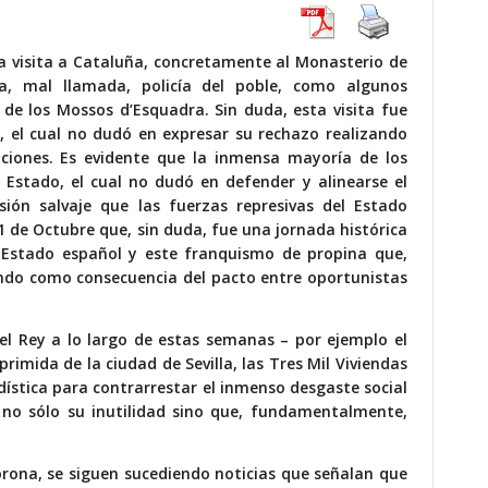
na visita a Cataluña, concretamente al Monasterio de
la, mal llamada, policía del poble, como algunos
o de los Mossos d’Esquadra. Sin duda, esta visita fue
, el cual no dudó en expresar su rechazo realizando
ciones. Es evidente que la inmensa mayoría de los
l Estado, el cual no dudó en defender y alinearse el
ión salvaje que las fuerzas represivas del Estado
 1 de Octubre que, sin duda, fue una jornada histórica
el Estado español y este franquismo de propina que,
do como consecuencia del pacto entre oportunistas
 el Rey a lo largo de estas semanas – por ejemplo el
imida de la ciudad de Sevilla, las Tres Mil Viviendas
ística para contrarrestar el inmenso desgaste social
no sólo su inutilidad sino que, fundamentalmente,
Corona, se siguen sucediendo noticias que señalan que