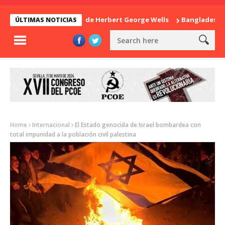
La sorpresa de Herbert George Wells
Bangladesh: ¿Con
ÚLTIMAS NOTICIAS
Home
Internacional
El Estado genocida de Israel bombardea con
total impunidad a la población civil palestina