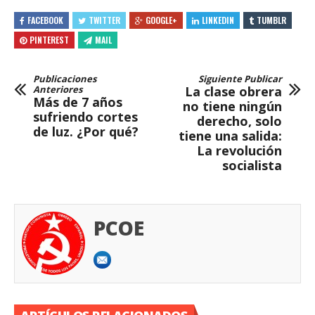
FACEBOOK
TWITTER
GOOGLE+
LINKEDIN
TUMBLR
PINTEREST
MAIL
Publicaciones
Siguiente Publicar
Anteriores
La clase obrera
Más de 7 años
no tiene ningún
sufriendo cortes
derecho, solo
de luz. ¿Por qué?
tiene una salida:
La revolución
socialista
PCOE