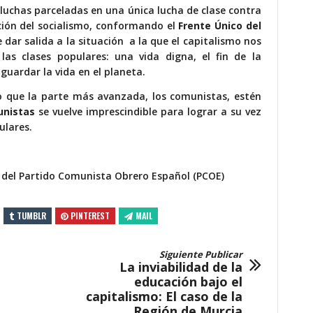
 luchas parceladas en una única lucha de clase contra
cción del socialismo, conformando el
Frente Único del
ar salida a la situación a la que el capitalismo nos
as clases populares: una vida digna, el fin de la
guardar la vida en el planeta.
io que la parte más avanzada, los comunistas, estén
unistas
se vuelve imprescindible para lograr a su vez
ulares.
 del Partido Comunista Obrero Español (PCOE)
TUMBLR
PINTEREST
MAIL
Siguiente Publicar
La inviabilidad de la
educación bajo el
capitalismo: El caso de la
Región de Murcia