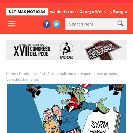
La sorpresa de Herbert George Wells
Bangladesh: ¿C
ÚLTIMAS NOTICIAS
Home
Estado español
El imperialismo no respeta ni sus propios
‘derechos humanos’