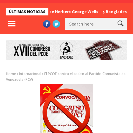
La sorpresa de Herbert George Wells
Bangladesh: ¿Cont
ÚLTIMAS NOTICIAS
Home
Internacional
El PCOE contra el asalto al Partido Comunista de
Venezuela (PCV)