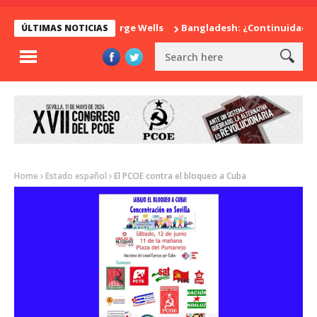
rpresa de Herbert George Wells
Bangladesh: ¿Continuidad o re
ÚLTIMAS NOTICIAS
Home
Estado español
El PCOE contra el bloqueo a Cuba