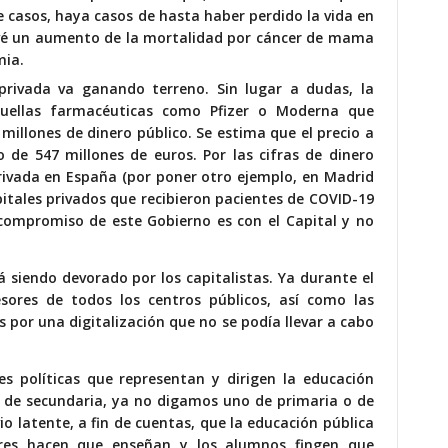
e casos,
haya casos de hasta haber perdido la vida en
vé un
aumento de la mortalidad por cáncer de mama
mia.
rivada va ganando terreno. Sin lugar a dudas, la
uellas farmacéuticas como Pfizer o Moderna que
illones de dinero público. Se estima que el precio a
 de 547 millones de euros. Por las cifras de dinero
privada en España (por poner otro ejemplo, en
Madrid
pitales privados que recibieron pacientes de COVID-19
 compromiso de este Gobierno es con el Capital y no
á siendo devorado por los capitalistas. Ya durante el
esores de todos los centros públicos, así como las
 por una digitalización que no se podía llevar a cabo
es políticas que representan y dirigen la educación
o de secundaria, ya no digamos uno de primaria o de
io latente, a fin de cuentas, que la educación pública
res hacen que enseñan y los alumnos fingen que