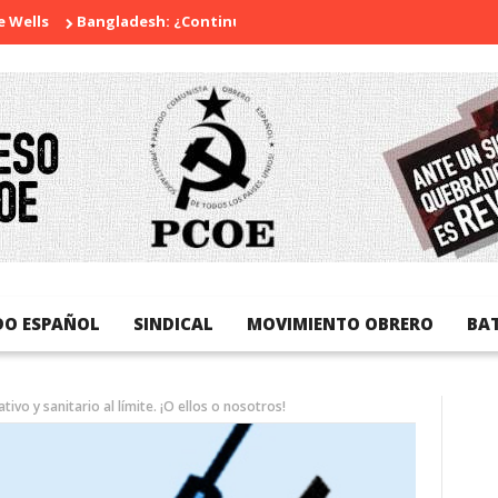
Bangladesh: ¿Continuidad o revolución?
Diada Nacional de 
DO ESPAÑOL
SINDICAL
MOVIMIENTO OBRERO
BA
tivo y sanitario al límite. ¡O ellos o nosotros!