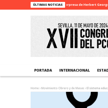
La sorpresa de Herbert George Wells
ÚLTIMAS NOTICIAS
PORTADA
INTERNACIONAL
ESTA
Home
Movimiento Obrero y de Masas
El sistema educa