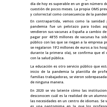
día de hoy es superable en un gran número d
cuestión de pocos meses
. La propia OMS pre
y colorrectal como consecuencia de la pande
En contrapartida, vemos como la sanidad p
pandemia fue un pelotazo para todas aq
vendieron sus vacunas a España a cambio de m
pagar por 48’55 millones de vacunas ha sido
público con las que se riegan a la empresa 
se regalaron 19’2 millones de euros a los hos
durante la primera ola
), se confirma que el
con la salud pública.
La educación es otro servicio público que est
inicio de la pandemia la plantilla de prof
familias trabajadoras, se vieron sobrepasadas
de ninguna manera.
En 2020 se vio latente cómo las institucion
desconocen cuál es la realidad de un alumn
las necesidades en un centro de idiomas. Se v
es una pantomima en la que los profeso