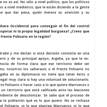
o es así. No sólo a nivel político, que los políticos
o a nivel mediático, que le están diciendo a la gente
ene que dar pena, quién merece su atención y su
hara Occidental para conseguir el fin del control
spetar ni la propia legalidad burguesa? ¿Crees que
 Frente Polisario en la región?
árabe y me decían si esta decisión consistía en una
ario y de su principal apoyo, Argelia, ya que la ex-
onocía de forma clara que ese territorio debe ser
o; nosotros los saharauis o el Frente Polisario no
rgelia en su diplomacia no tiene que tener éxito o
legal muy clara si hay una voluntad de solucionarlo.
nte Polisario o hacer caso a lo que quiere Marruecos o
un territorio que está calificado ante las Naciones
diente de descolonizar. Se sabe que el proceso de
 a la población qué es lo que quiere. No se rechaza
el Polisario, ni lo que plantea Marruecos, ni lo que