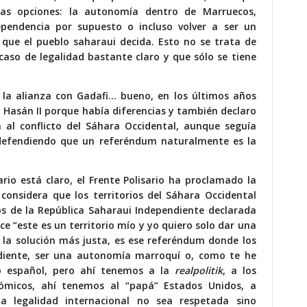
as opciones: la autonomía dentro de Marruecos,
pendencia por supuesto o incluso volver a ser un
 que el pueblo saharaui decida. Esto no se trata de
aso de legalidad bastante claro y que sólo se tiene
y la alianza con Gadafi… bueno, en los últimos años
 Hasán II porque había diferencias y también declaro
a al conflicto del Sáhara Occidental, aunque seguía
 defendiendo que un referéndum naturalmente es la
ario está claro, el Frente Polisario ha proclamado la
 considera que los territorios del Sáhara Occidental
os de la República Saharaui Independiente declarada
ice “este es un territorio mío y yo quiero solo dar una
 la solución más justa, es ese referéndum donde los
diente, ser una autonomía marroquí o, como te he
do español, pero ahí tenemos a la
realpolitik
, a los
onómicos, ahí tenemos al “papá” Estados Unidos, a
a legalidad internacional no sea respetada sino