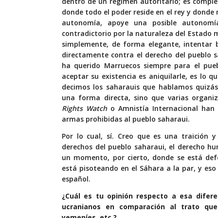
dentro de un régimen autoritario; es compl
donde todo el poder reside en el rey y donde 
autonomía, apoye una posible autonomí
contradictorio por la naturaleza del Estado m
simplemente, de forma elegante, intentar 
directamente contra el derecho del pueblo sa
ha querido Marruecos siempre para el pue
aceptar su existencia es aniquilarle, es lo
decimos los saharauis que hablamos quizás
una forma directa, sino que varias organ
Rights Watch
o Amnistía Internacional ha
armas prohibidas al pueblo saharaui.
Por lo cual, sí. Creo que es una traición
derechos del pueblo saharaui, el derecho hu
un momento, por cierto, donde se está defe
está pisoteando en el Sáhara a la par, y eso 
español.
¿Cuál es tu opinión respecto a esa difere
ucranianos en comparación al trato que r
yemeníes, etc.?