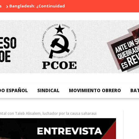
gladesh: ¿Continuidad o revolución?
Diada Nacional de Catalu
DO ESPAÑOL
SINDICAL
MOVIMIENTO OBRERO
BA
ntal con Taleb Alisalem, luchador por la causa saharaui