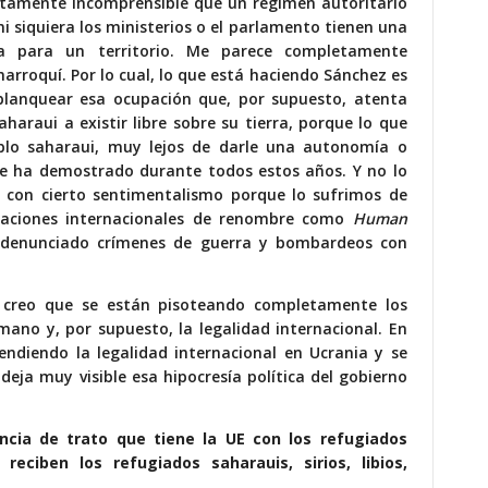
etamente incomprensible que un régimen autoritario
ni siquiera los ministerios o el parlamento tienen una
a para un territorio. Me parece completamente
arroquí. Por lo cual, lo que está haciendo Sánchez es
blanquear esa ocupación que, por supuesto, atenta
haraui a existir libre sobre su tierra, porque lo que
blo saharaui, muy lejos de darle una autonomía o
 que ha demostrado durante todos estos años. Y no lo
 con cierto sentimentalismo porque lo sufrimos de
izaciones internacionales de renombre como
Human
n denunciado crímenes de guerra y bombardeos con
 y creo que se están pisoteando completamente los
mano y, por supuesto, la legalidad internacional. En
ndiendo la legalidad internacional en Ucrania y se
deja muy visible esa hipocresía política del gobierno
ncia de trato que tiene la UE con los refugiados
eciben los refugiados saharauis, sirios, libios,