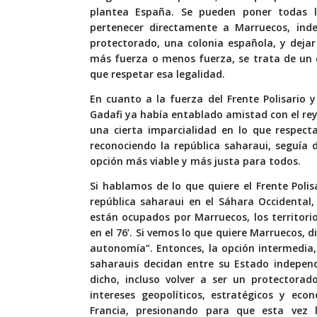
plantea España. Se pueden poner todas l
pertenecer directamente a Marruecos, inde
protectorado, una colonia española, y dejar
más fuerza o menos fuerza, se trata de un c
que respetar esa legalidad.
En cuanto a la fuerza del Frente Polisario 
Gadafi ya había entablado amistad con el rey
una cierta imparcialidad en lo que respect
reconociendo la república saharaui, seguía
opción más viable y más justa para todos.
Si hablamos de lo que quiere el Frente Polis
república saharaui en el Sáhara Occidental,
están ocupados por Marruecos, los territori
en el 76’. Si vemos lo que quiere Marruecos, d
autonomía”. Entonces, la opción intermedia,
saharauis decidan entre su Estado indepen
dicho, incluso volver a ser un protectora
intereses geopolíticos, estratégicos y ec
Francia, presionando para que esta vez l