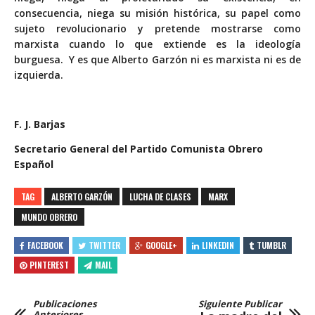
consecuencia, niega su misión histórica, su papel como
sujeto revolucionario y pretende mostrarse como
marxista cuando lo que extiende es la ideología
burguesa. Y es que Alberto Garzón ni es marxista ni es de
izquierda.
F. J. Barjas
Secretario General del Partido Comunista Obrero
Español
TAG
ALBERTO GARZÓN
LUCHA DE CLASES
MARX
MUNDO OBRERO
FACEBOOK
TWITTER
GOOGLE+
LINKEDIN
TUMBLR
PINTEREST
MAIL
Publicaciones
Siguiente Publicar
Anteriores