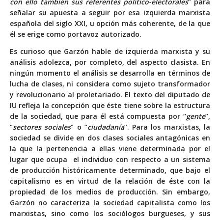
con ello también sus referentes político-electorales
” para
señalar su apuesta a seguir por esa izquierda marxista
española del siglo XXI, u opción más coherente, de la que
él se erige como portavoz autorizado.
Es curioso que Garzón hable de izquierda marxista y su
análisis adolezca, por completo, del aspecto clasista. En
ningún momento el análisis se desarrolla en términos de
lucha de clases, ni considera como sujeto transformador
y revolucionario al proletariado. El texto del diputado de
IU refleja la concepción que éste tiene sobre la estructura
de la sociedad, que para él está compuesta por “
gente
”,
“
sectores sociales
” o “
ciudadanía
”. Para los marxistas, la
sociedad se divide en dos clases sociales antagónicas en
la que la pertenencia a ellas viene determinada por el
lugar que ocupa el individuo con respecto a un sistema
de producción históricamente determinado, que bajo el
capitalismo es en virtud de la relación de éste con la
propiedad de los medios de producción. Sin embargo,
Garzón no caracteriza la sociedad capitalista como los
marxistas, sino como los sociólogos burgueses, y sus