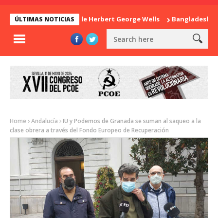
La sorpresa de Herbert George Wells
Bangladesh: ¿Cont
ÚLTIMAS NOTICIAS
Home
Andalucía
IU y Podemos de Granada se suman al saqueo a la
clase obrera a través del Fondo Europeo de Recuperación