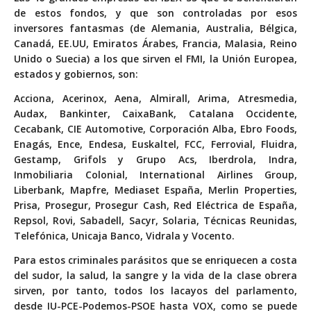
de estos fondos, y que son controladas por esos
inversores fantasmas (de Alemania, Australia, Bélgica,
Canadá, EE.UU, Emiratos Árabes, Francia, Malasia, Reino
Unido o Suecia) a los que sirven el FMI, la Unión Europea,
estados y gobiernos, son:
Acciona, Acerinox, Aena, Almirall, Arima, Atresmedia,
Audax, Bankinter, CaixaBank, Catalana Occidente,
Cecabank, CIE Automotive, Corporación Alba, Ebro Foods,
Enagás, Ence, Endesa, Euskaltel, FCC, Ferrovial, Fluidra,
Gestamp, Grifols y Grupo Acs, Iberdrola, Indra,
Inmobiliaria Colonial, International Airlines Group,
Liberbank, Mapfre, Mediaset España, Merlin Properties,
Prisa, Prosegur, Prosegur Cash, Red Eléctrica de España,
Repsol, Rovi, Sabadell, Sacyr, Solaria, Técnicas Reunidas,
Telefónica, Unicaja Banco, Vidrala y Vocento.
Para estos criminales parásitos que se enriquecen a costa
del sudor, la salud, la sangre y la vida de la clase obrera
sirven, por tanto, todos los lacayos del parlamento,
desde IU-PCE-Podemos-PSOE hasta VOX, como se puede