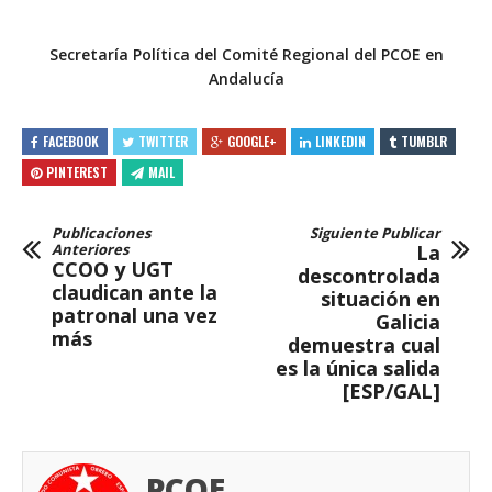
Secretaría Política del Comité Regional del PCOE en
Andalucía
FACEBOOK
TWITTER
GOOGLE+
LINKEDIN
TUMBLR
PINTEREST
MAIL
Publicaciones
Siguiente Publicar
Anteriores
La
CCOO y UGT
descontrolada
claudican ante la
situación en
patronal una vez
Galicia
más
demuestra cual
es la única salida
[ESP/GAL]
PCOE