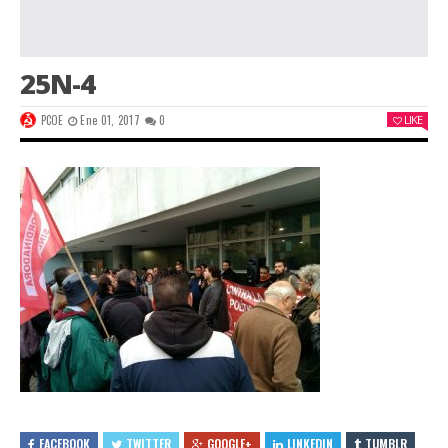
25N-4
PCOE
Ene 01, 2017
0
LIKE
FACEBOOK
TWITTER
GOOGLE+
LINKEDIN
TUMBLR