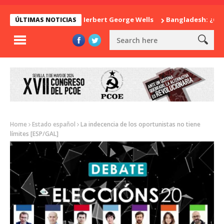
La sorpresa de Herbert George Wells
Bangladesh: ¿Continuid
ÚLTIMAS NOTICIAS
Home
Estado español
La indecencia de los oportunistas no tiene
límites [ESP/GAL]