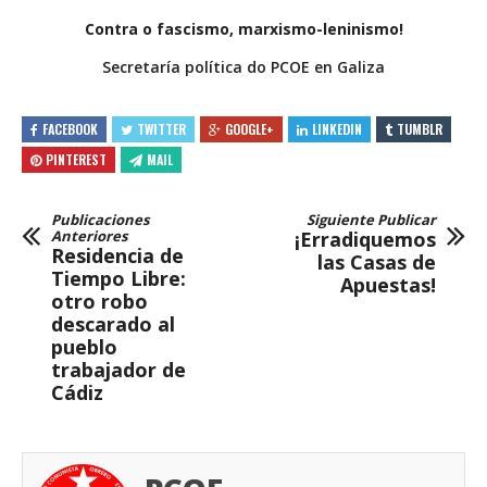
Contra o fascismo, marxismo-leninismo!
Secretaría política do PCOE en Galiza
FACEBOOK
TWITTER
GOOGLE+
LINKEDIN
TUMBLR
PINTEREST
MAIL
Publicaciones
Siguiente Publicar
Anteriores
¡Erradiquemos
Residencia de
las Casas de
Tiempo Libre:
Apuestas!
otro robo
descarado al
pueblo
trabajador de
Cádiz