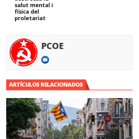
salut mental i
física del
proletariat
PCOE
ARTÍCULOS RELACIONADOS