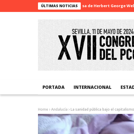
La sorpresa de Herbert George Wells
Ba
ÚLTIMAS NOTICIAS
PORTADA
INTERNACIONAL
ESTA
Home
Andalucía
La sanidad pública bajo el capitalism