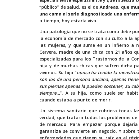
especialmente espeluznante y que muestra có
“público” de salud, es el de
Andreas, que mur
una cama al serle diagnosticada una enfe
a tiempo, hoy estaría viva.
Una patología que no se trata como debe por
la economía de mercado con su culto a la a
las mujeres, y que sume en un infierno a m
Cervera, madre de una chica con 21 años qu
especializadas para los Trastornos de la Co
hija y de muchas chicas que sufren dicha p
vivimos. Su hija “
nunca ha tenido la menstrua
son los de una persona anciana, apenas tiene
sus piernas apenas la pueden sostener, su cabe
siempre…
”. A su hija, como suele ser habit
cuando estaba a punto de morir.
Un sistema sanitario que cubriera todas la
verdad, que tratara todos los problemas de
de mercado. Para empezar porque dejaría
garantiza se convierte en negocio. Y sobre
enfermedades que tienen su raíz en el régi