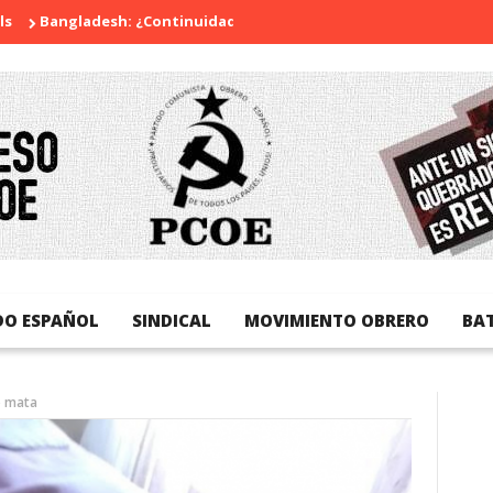
ngladesh: ¿Continuidad o revolución?
Diada Nacional de Catal
DO ESPAÑOL
SINDICAL
MOVIMIENTO OBRERO
BA
o mata