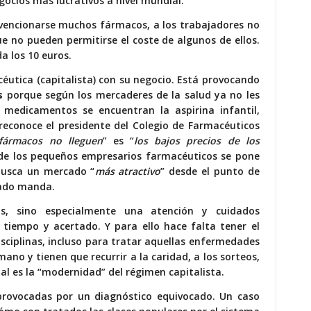
gocios más lucrativos a nivel mundial.
ubvencionarse muchos fármacos, a los trabajadores no
ue no pueden permitirse el coste de algunos de ellos.
a los 10 euros.
éutica (capitalista) con su negocio. Está provocando
s
porque según los mercaderes de la salud ya no les
os medicamentos se encuentran la aspirina infantil,
reconoce el presidente del Colegio de Farmacéuticos
 fármacos no lleguen
” es “
los bajos precios de los
 de los pequeños empresarios farmacéuticos se pone
 busca un mercado “
más atractivo
” desde el punto de
rcado manda.
s, sino especialmente una atención y cuidados
 tiempo y acertado. Y para ello hace falta tener el
disciplinas, incluso para tratar aquellas enfermedades
ano y tienen que recurrir a la caridad, a los sorteos,
Tal es la “modernidad” del régimen capitalista.
rovocadas por un diagnóstico equivocado. Un caso