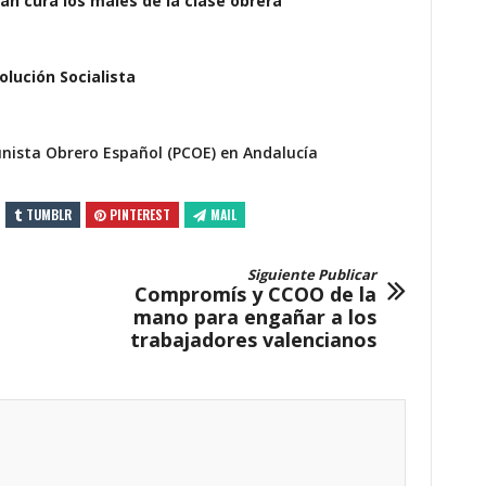
rán cura los males de la clase obrera
olución Socialista
nista Obrero Español (PCOE) en Andalucía
TUMBLR
PINTEREST
MAIL
Siguiente Publicar
Compromís y CCOO de la
mano para engañar a los
trabajadores valencianos