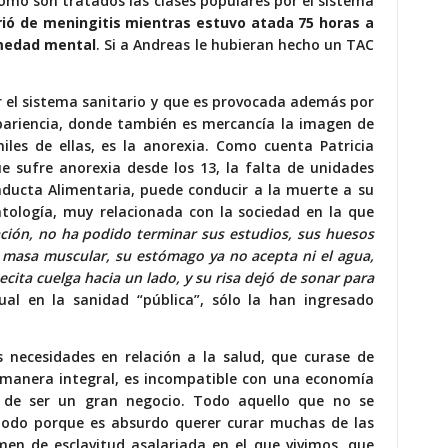
mo son tratados las clases populares por el sistema
ió de meningitis mientras estuvo atada 75 horas a
rmedad mental
. Si a Andreas le hubieran hecho un TAC
 el sistema sanitario y que es provocada además por
pariencia, donde también es mercancía la imagen de
iles de ellas, es la anorexia. Como cuenta Patricia
e sufre anorexia desde los 13,
la falta de unidades
nducta Alimentaria
, puede conducir a la muerte a su
atología, muy relacionada con la sociedad en la que
ción, no ha podido terminar sus estudios, sus huesos
 masa muscular, su estómago ya no acepta ni el agua,
cita cuelga hacia un lado, y su risa dejó de sonar para
ual en la sanidad “pública”, sólo la han ingresado
s necesidades en relación a la salud, que curase de
 manera integral, es incompatible con una economía
 de ser un gran negocio. Todo aquello que no se
 todo porque es absurdo querer curar muchas de las
men de esclavitud asalariada en el que vivimos, que