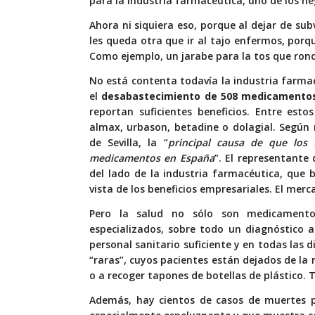
para la industria farmacéutica, uno de los ne
Ahora ni siquiera eso, porque al dejar de s
les queda otra que ir al tajo enfermos, porq
Como ejemplo, un jarabe para la tos que rond
No está contenta todavía la industria farmac
el
desabastecimiento de
508
medicamento
reportan suficientes beneficios. Entre est
almax, urbason, betadine o dolagial. Según 
de Sevilla, la “
principal causa de que los
medicamentos en España
”. El representante
del lado de la industria farmacéutica, que
vista de los beneficios empresariales. El me
Pero la salud no sólo son medicamento
especializados, sobre todo un diagnóstico a
personal sanitario suficiente y en todas las 
“raras”, cuyos pacientes están dejados de la m
o a recoger tapones de botellas de plástico. 
Además, hay cientos de casos de muertes p