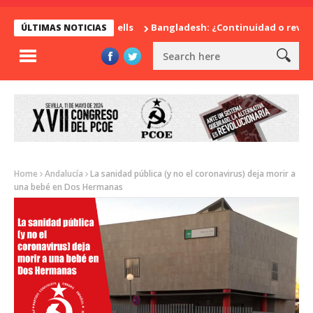
 de Herbert George Wells
Bangladesh: ¿Continuidad o revolució
ÚLTIMAS NOTICIAS
Home
Andalucía
La sanidad pública (y no el coronavirus) deja morir a
una bebé en Dos Hermanas