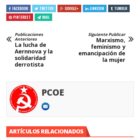
FACEBOOK
TWITTER
GOOGLE+
LINKEDIN
TUMBLR
PINTEREST
MAIL
Publicaciones
Siguiente Publicar
Anteriores
Marxismo,
La lucha de
feminismo y
Aernnova y la
emancipación de
solidaridad
la mujer
derrotista
PCOE
ARTÍCULOS RELACIONADOS