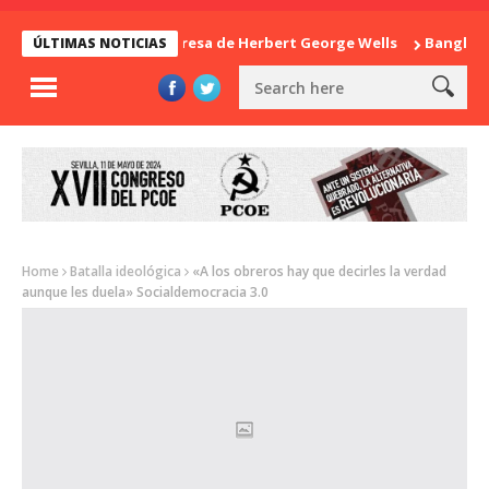
La sorpresa de Herbert George Wells
Bangladesh: 
ÚLTIMAS NOTICIAS
Home
Batalla ideológica
«A los obreros hay que decirles la verdad
aunque les duela» Socialdemocracia 3.0