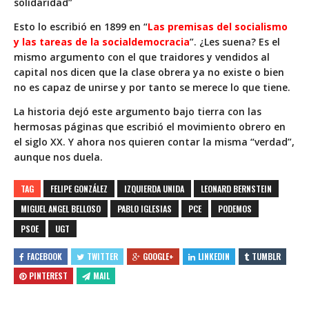
solidaridad
”
Esto lo escribió en 1899 en “
Las premisas del socialismo
y las tareas de la socialdemocracia
”. ¿Les suena? Es el
mismo argumento con el que traidores y vendidos al
capital nos dicen que la clase obrera ya no existe o bien
no es capaz de unirse y por tanto se merece lo que tiene.
La historia dejó este argumento bajo tierra con las
hermosas páginas que escribió el movimiento obrero en
el siglo XX. Y ahora nos quieren contar la misma “verdad”,
aunque nos duela.
TAG
FELIPE GONZÁLEZ
IZQUIERDA UNIDA
LEONARD BERNSTEIN
MIGUEL ANGEL BELLOSO
PABLO IGLESIAS
PCE
PODEMOS
PSOE
UGT
FACEBOOK
TWITTER
GOOGLE+
LINKEDIN
TUMBLR
PINTEREST
MAIL