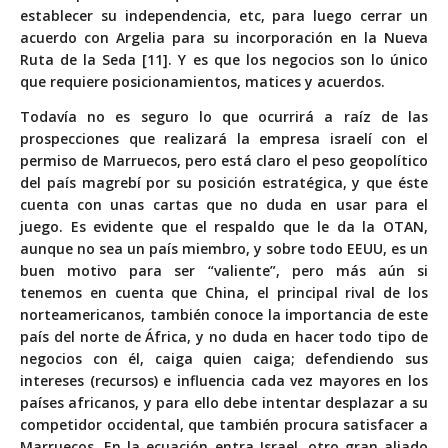
establecer su independencia, etc, para luego cerrar un
acuerdo con Argelia para su incorporación en la Nueva
Ruta de la Seda [11]. Y es que los negocios son lo único
que requiere posicionamientos, matices y acuerdos.
Todavía no es seguro lo que ocurrirá a raíz de las
prospecciones que realizará la empresa israelí con el
permiso de Marruecos, pero está claro el peso geopolítico
del país magrebí por su posición estratégica, y que éste
cuenta con unas cartas que no duda en usar para el
juego. Es evidente que el respaldo que le da la OTAN,
aunque no sea un país miembro, y sobre todo EEUU, es un
buen motivo para ser “valiente”, pero más aún si
tenemos en cuenta que China, el principal rival de los
norteamericanos, también conoce la importancia de este
país del norte de África, y no duda en hacer todo tipo de
negocios con él, caiga quien caiga; defendiendo sus
intereses (recursos) e influencia cada vez mayores en los
países africanos, y para ello debe intentar desplazar a su
competidor occidental, que también procura satisfacer a
Marruecos. En la ecuación entra Israel, otro gran aliado