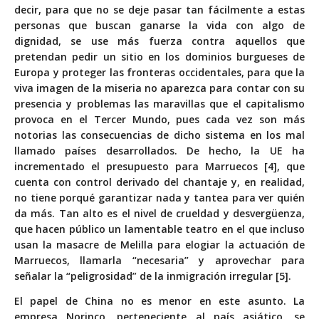
decir, para que no se deje pasar tan fácilmente a estas
personas que buscan ganarse la vida con algo de
dignidad, se use más fuerza contra aquellos que
pretendan pedir un sitio en los dominios burgueses de
Europa y proteger las fronteras occidentales, para que la
viva imagen de la miseria no aparezca para contar con su
presencia y problemas las maravillas que el capitalismo
provoca en el Tercer Mundo, pues cada vez son más
notorias las consecuencias de dicho sistema en los mal
llamado países desarrollados. De hecho, la UE ha
incrementado el presupuesto para Marruecos [4], que
cuenta con control derivado del chantaje y, en realidad,
no tiene porqué garantizar nada y tantea para ver quién
da más. Tan alto es el nivel de crueldad y desvergüenza,
que hacen público un lamentable teatro en el que incluso
usan la masacre de Melilla para elogiar la actuación de
Marruecos, llamarla “necesaria” y aprovechar para
señalar la “peligrosidad” de la inmigración irregular [5].
El papel de China no es menor en este asunto. La
empresa Norinco, perteneciente al país asiático, se