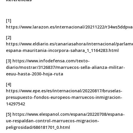
[1]
https://www.larazon.es/internacional/20211222/r34ws5ddp
[2]
https://www.eldiario.es/canariasahora/internacional/parlam
espana-mauritania-incorpora-sahara_1_1164283.html
[3] https://www.infodefensa.com/texto-
diario/mostrar/3126837/marruecos-sella-alianza-militar-
eeuu-hasta-2030-hoja-ruta
[4]
https://www.epe.es/es/internacional/20220817/bruselas-
presupuesto-fondos-europeos-marruecos-inmigracion-
14297542
[5] https://www.elespanol.com/espana/20220708/espana-
ue-respaldan-control-marruecos-migracion-
peligrosidad/686181701_0.html