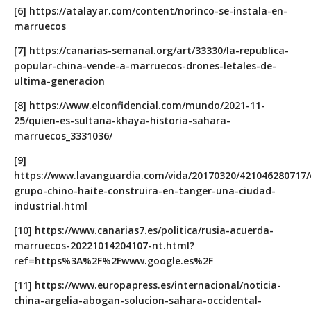
[6] https://atalayar.com/content/norinco-se-instala-en-
marruecos
[7] https://canarias-semanal.org/art/33330/la-republica-
popular-china-vende-a-marruecos-drones-letales-de-
ultima-generacion
[8] https://www.elconfidencial.com/mundo/2021-11-
25/quien-es-sultana-khaya-historia-sahara-
marruecos_3331036/
[9]
https://www.lavanguardia.com/vida/20170320/421046280717/
grupo-chino-haite-construira-en-tanger-una-ciudad-
industrial.html
[10] https://www.canarias7.es/politica/rusia-acuerda-
marruecos-20221014204107-nt.html?
ref=https%3A%2F%2Fwww.google.es%2F
[11] https://www.europapress.es/internacional/noticia-
china-argelia-abogan-solucion-sahara-occidental-