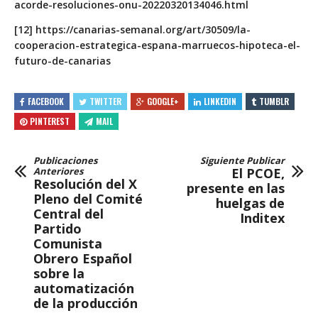
acorde-resoluciones-onu-20220320134046.html
[12] https://canarias-semanal.org/art/30509/la-
cooperacion-estrategica-espana-marruecos-hipoteca-el-
futuro-de-canarias
FACEBOOK
TWITTER
GOOGLE+
LINKEDIN
TUMBLR
PINTEREST
MAIL
Publicaciones
Siguiente Publicar
Anteriores
El PCOE,
Resolución del X
presente en las
Pleno del Comité
huelgas de
Central del
Inditex
Partido
Comunista
Obrero Español
sobre la
automatización
de la producción