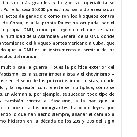
a día son más grandes, y la guerra imperialista se
 Por ello, casi 30.000 palestinos han sido asesinados
ros actos de genocidio como son los bloqueos contra
 de Corea, o a la propia Palestina ocupada por el
r la propia ONU, como por ejemplo el que se hace
a inutilidad de la Asamblea General de la ONU donde
vantamiento del bloqueo norteamericano a Cuba, que
o que la ONU es un instrumento al servicio de las
ueblos del mundo.
multiplican la guerra – pues la política exterior del
 fascismo, es la guerra imperialista y el chovinismo –
ase en el seno de las potencias imperialistas, donde
o y la represión contra este se multiplica, cómo se
s. En Alemania, por ejemplo, se suceden todo tipo de
s y también contra el fascismo, a la par que la
en satanizar a los inmigrantes haciendo leyes que
ciendo lo que han hecho siempre, allanar el camino a
omo hicieron en la década de los 20s y 30s del siglo