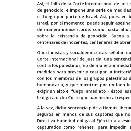
Así, el fallo de la Corte Internacional de Jus
de genocidio, e impone una serie de medidas
el fuego por parte de Israel. Así, pues, en 
Israel, por el momento, puede seguir asesin
de manera inmisericorde, como hasta ahora,
sobre la existencia de genocidio. Suena 
centenares de inocentes, centenares de obrer
Oportunistas y socialdemócratas señalan que
Corte Internacional de Justicia, una sentenc
contra los palestinos, no de manera inmedia
medidas para prevenir y castigar la incitaci
con los miembros de los grupos palestinos d
humanitaria, y que mientras por un lado los
exigir un alto el fuego inmediato – éstos le
le diga a dicha Corte que han hecho al respe
A la vez, dicha sentencia pide a Hamás libe
seguros en manos de sus captores que no d
Directiva Hannibal obliga al Ejército a asesi
capturados como rehenes, para impedir la 