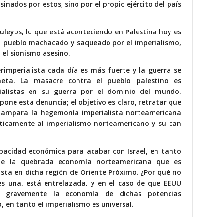
nados por estos, sino por el propio ejército del país
guleyos, lo que está aconteciendo en Palestina hoy es
un pueblo machacado y saqueado por el imperialismo,
 el sionismo asesino.
terimperialista cada día es más fuerte y la guerra se
neta. La masacre contra el pueblo palestino es
ialistas en su guerra por el dominio del mundo.
pone esta denuncia; el objetivo es claro, retratar que
 se ampara la hegemonía imperialista norteamericana
olíticamente al imperialismo norteamericano y su can
apacidad económica para acabar con Israel, en tanto
te la quebrada economía norteamericana que es
ista en dicha región de Oriente Próximo. ¿Por qué no
es una, está entrelazada, y en el caso de que EEUU
a gravemente la economía de dichas potencias
 en tanto el imperialismo es universal.