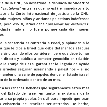
ticia de la ONU, no desestima la denuncia de Sudáfrica
 “
cautelares
” entre las que no está el inmediato alto
base a la Corte Internacional de Justicia de la ONU,
ando mujeres, niños y ancianos palestinos indefensos
 pero eso sí, Israel debe “
preservar las evidencias
”
a chiste malo si no fuera porque cada día mueren
os.
 la sentencia es contraria a Israel, y aplauden a la
ia que le dice a Israel que debe detener los ataques
ta sino cuando ellos consideren, pero que debe tomar
ón directa y pública a cometer genocidio en relación
e la Franja de Gaza, garantizar la llegada de ayuda
 israelíes seguirán asesinando a palestinos – al no
s manden una serie de papeles donde el Estado israelí
cto de lo ordenado dentro de un mes.
rar a los rehenes. Rehenes que seguramente estén más
el Estado de Israel, en tanto la existencia de la
nar a su propia población civil para impedir que sean
existencia de israelitas secuestrados. De hecho,