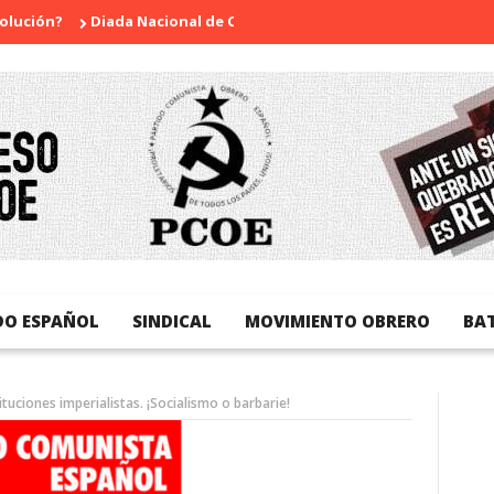
?
Diada Nacional de Catalunya
La sorpresa de Herbert Georg
DO ESPAÑOL
SINDICAL
MOVIMIENTO OBRERO
BA
tuciones imperialistas. ¡Socialismo o barbarie!