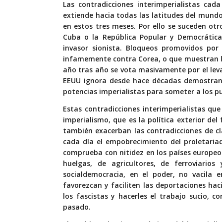
Las contradicciones interimperialistas cad
extiende hacia todas las latitudes del mundo.
en estos tres meses. Por ello se suceden ot
Cuba o la República Popular y Democrática
invasor sionista. Bloqueos promovidos po
infamemente contra Corea, o que muestran l
año tras año se vota masivamente por el le
EEUU ignora desde hace décadas demostrand
potencias imperialistas para someter a los p
Estas contradicciones interimperialistas que 
imperialismo, que es la política exterior del
también exacerban las contradicciones de cl
cada día el empobrecimiento del proletariad
comprueba con nitidez en los países europeo
huelgas, de agricultores, de ferroviario
socialdemocracia, en el poder, no vacila 
favorezcan y faciliten las deportaciones ha
los fascistas y hacerles el trabajo sucio, c
pasado.