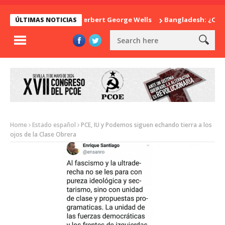
La sorpresa de Herbert George Wells
Bangladesh: ¿Continuida
ÚLTIMAS NOTICIAS
Home
Estado español
PCE, IU y Podemos siguen echando tierra a los
ojos de la Clase Obrera