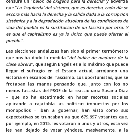
censura un “
balón de oxígeno para la derecha
” y advertía
que “
La ‘izquierda’ del sistema, que es derecha, cada día se
escora más hacia la derecha y la salida dada a la corrupción
sistémica y a la degradación absoluta de las condiciones de
vida del pueblo es la sustitución de un fascista por otro. Y
es que el capitalismo es ya lo único que puede ofertar al
pueblo.
”.
Las elecciones andaluzas han sido el primer termómetro
que nos ha dado la medida “
del índice de madurez de la
clase obrera
”, que según Engels es a lo máximo que puede
llegar el sufragio en el Estado actual, arrojando una
victoria en escaños del fascismo. Los oportunistas, que se
frotaban las manos pensando que, junto con los no
menos fascistas del PSOE de la reaccionaria Susana Díaz
– que no ha escatimado en hacer recortes sociales
aplicando a rajatabla las políticas impuestas por los
monopolios – iban a gobernar, han visto como sus
expectativas se truncaban ya que 679.697 votantes que,
por ejemplo, en 2015, les votaron a unos y otros, esta vez
les han dejado de votar yéndose, masivamente, a la