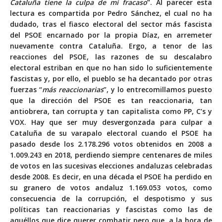
Cataluña tiene la culpa de mi fracaso
”. Al parecer esta
lectura es compartida por Pedro Sánchez, el cual no ha
dudado, tras el fiasco electoral del sector más fascista
del PSOE encarnado por la propia Díaz, en arremeter
nuevamente contra Cataluña. Ergo, a tenor de las
reacciones del PSOE, las razones de su descalabro
electoral estriban en que no han sido lo suficientemente
fascistas y, por ello, el pueblo se ha decantado por otras
fuerzas “
más reaccionarias
”, y lo entrecomillamos puesto
que la dirección del PSOE es tan reaccionaria, tan
antiobrera, tan corrupta y tan capitalista como PP, C’s y
VOX. Hay que ser muy desvergonzada para culpar a
Cataluña de su varapalo electoral cuando el PSOE ha
pasado desde los 2.178.296 votos obtenidos en 2008 a
1.009.243 en 2018, perdiendo siempre centenares de miles
de votos en las sucesivas elecciones andaluzas celebradas
desde 2008. Es decir, en una década el PSOE ha perdido en
su granero de votos andaluz 1.169.053 votos, como
consecuencia de la corrupción, el despotismo y sus
políticas tan reaccionarias y fascistas como las de
aquéllos que dice querer combatir pero que, a la hora de