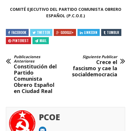
COMITÉ EJECUTIVO DEL PARTIDO COMUNISTA OBRERO
ESPAÑOL (P.C.O.E.)
FACEBOOK
TWITTER
GOOGLE+
LINKEDIN
TUMBLR
PINTEREST
MAIL
Publicaciones
Siguiente Publicar
Anteriores
Crece el
Constitución del
fascismo y cae la
Partido
socialdemocracia
Comunista
Obrero Español
en Ciudad Real
PCOE