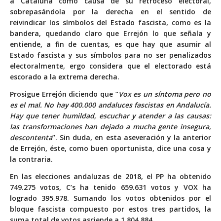
a Cataluña como causa de su retroceso electoral,
sobrepasándola por la derecha en el sentido de
reivindicar los símbolos del Estado fascista, como es la
bandera, quedando claro que Errejón lo que señala y
entiende, a fin de cuentas, es que hay que asumir al
Estado fascista y sus símbolos para no ser penalizados
electoralmente, ergo considera que el electorado está
escorado a la extrema derecha.
Prosigue Errejón diciendo que “
Vox es un síntoma pero no
es el mal. No hay 400.000 andaluces fascistas en Andalucía.
Hay que tener humildad, escuchar y atender a las causas:
las transformaciones han dejado a mucha gente insegura,
descontenta
”. Sin duda, en esta aseveración y la anterior
de Errejón, éste, como buen oportunista, dice una cosa y
la contraria.
En las elecciones andaluzas de 2018, el PP ha obtenido
749.275 votos, C’s ha tenido 659.631 votos y VOX ha
logrado 395.978. Sumando los votos obtenidos por el
bloque fascista compuesto por estos tres partidos, la
suma total de votos asciende a 1.804.884.