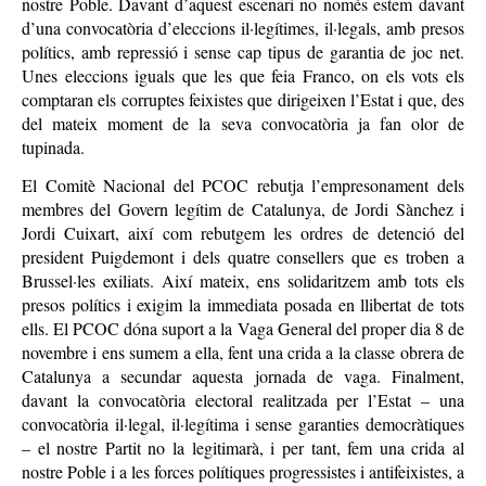
nostre Poble. Davant d’aquest escenari no només estem davant
d’una convocatòria d’eleccions il·legítimes, il·legals, amb presos
polítics, amb repressió i sense cap tipus de garantia de joc net.
Unes eleccions iguals que les que feia Franco, on els vots els
comptaran els corruptes feixistes que dirigeixen l’Estat i que, des
del mateix moment de la seva convocatòria ja fan olor de
tupinada.
El Comitè Nacional del PCOC rebutja l’empresonament dels
membres del Govern legítim de Catalunya, de Jordi Sànchez i
Jordi Cuixart, així com rebutgem les ordres de detenció del
president Puigdemont i dels quatre consellers que es troben a
Brussel·les exiliats. Així mateix, ens solidaritzem amb tots els
presos polítics i exigim la immediata posada en llibertat de tots
ells. El PCOC dóna suport a la Vaga General del proper dia 8 de
novembre i ens sumem a ella, fent una crida a la classe obrera de
Catalunya a secundar aquesta jornada de vaga. Finalment,
davant la convocatòria electoral realitzada per l’Estat – una
convocatòria il·legal, il·legítima i sense garanties democràtiques
– el nostre Partit no la legitimarà, i per tant, fem una crida al
nostre Poble i a les forces polítiques progressistes i antifeixistes, a