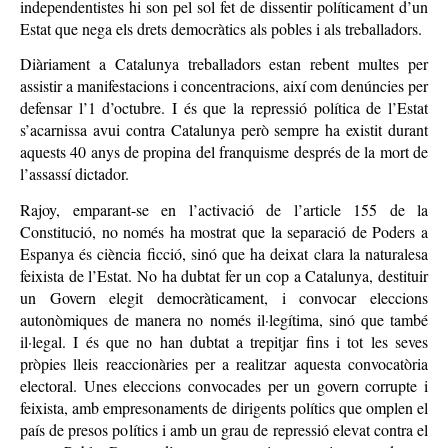
independentistes hi son pel sol fet de dissentir políticament d’un
Estat que nega els drets democràtics als pobles i als treballadors.
Diàriament a Catalunya treballadors estan rebent multes per
assistir a manifestacions i concentracions, així com denúncies per
defensar l’1 d’octubre. I és que la repressió política de l’Estat
s’acarnissa avui contra Catalunya però sempre ha existit durant
aquests 40 anys de propina del franquisme després de la mort de
l’assassí dictador.
Rajoy, emparant-se en l’activació de l’article 155 de la
Constitució, no només ha mostrat que la separació de Poders a
Espanya és ciència ficció, sinó que ha deixat clara la naturalesa
feixista de l’Estat. No ha dubtat fer un cop a Catalunya, destituir
un Govern elegit democràticament, i convocar eleccions
autonòmiques de manera no només il·legítima, sinó que també
il·legal. I és que no han dubtat a trepitjar fins i tot les seves
pròpies lleis reaccionàries per a realitzar aquesta convocatòria
electoral. Unes eleccions convocades per un govern corrupte i
feixista, amb empresonaments de dirigents polítics que omplen el
país de presos polítics i amb un grau de repressió elevat contra el