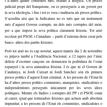
i d’altres quatre consellers més, exiliats a Bèlgica. Un procés
judicial propi del franquisme, on es persegueix a un govern per
la seva ideologia, i fins i tot es vexa i maltracta als presos polítics.
S’acredita així que la Judicatura no es més que un instrument
més d’aquest Govern corrupte, un dels més corruptes del món,
per a que imposi la seva política clarament feixista. Tot això
recolzat pel PSOE i Ciutadans – partit d’extrema dreta creat pels
bancs- altres dos partits feixistes.
Però tot això no és cap novetat, aquest mateix dia 2 de novembre
es jutjava també a l’Audiència Nacional, a 12 rapers per l’únic
delicte d’escriure cançons on denuncien la podridura de l’estat
espanyol i la seva naturalesa feixista. I és que ni el Govern de
Catalunya, ni Jordi Cuixart ni Jordi Sánchez són els primers
presos polítics d’aquest Estat criminal. A les presons de l’Estat hi
ha d’altres presos polítics comunistes, anarquistes, sindicalistes o
independentistes perseguits únicament per les seves idees
polítiques. Mentre els lladres i corruptes del PP i el PSOE estan
al carrer, igual que torturadors feixistes que actuen amb absoluta
impunitat; a les presons de l’Estat els comunistes, sindicalistes o