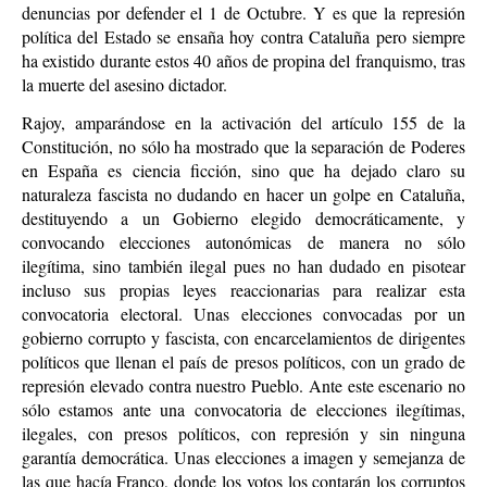
denuncias por defender el 1 de Octubre. Y es que la represión
política del Estado se ensaña hoy contra Cataluña pero siempre
ha existido durante estos 40 años de propina del franquismo, tras
la muerte del asesino dictador.
Rajoy, amparándose en la activación del artículo 155 de la
Constitución, no sólo ha mostrado que la separación de Poderes
en España es ciencia ficción, sino que ha dejado claro su
naturaleza fascista no dudando en hacer un golpe en Cataluña,
destituyendo a un Gobierno elegido democráticamente, y
convocando elecciones autonómicas de manera no sólo
ilegítima, sino también ilegal pues no han dudado en pisotear
incluso sus propias leyes reaccionarias para realizar esta
convocatoria electoral. Unas elecciones convocadas por un
gobierno corrupto y fascista, con encarcelamientos de dirigentes
políticos que llenan el país de presos políticos, con un grado de
represión elevado contra nuestro Pueblo. Ante este escenario no
sólo estamos ante una convocatoria de elecciones ilegítimas,
ilegales, con presos políticos, con represión y sin ninguna
garantía democrática. Unas elecciones a imagen y semejanza de
las que hacía Franco, donde los votos los contarán los corruptos