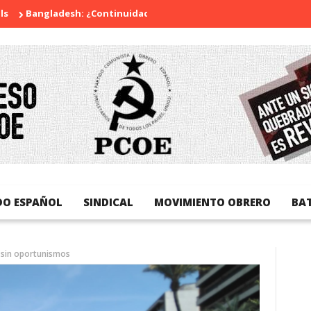
angladesh: ¿Continuidad o revolución?
Diada Nacional de Cata
DO ESPAÑOL
SINDICAL
MOVIMIENTO OBRERO
BA
 sin oportunismos