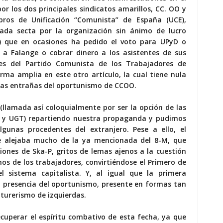
r los dos principales sindicatos amarillos, CC. OO y
ros de Unificación “Comunista” de España (UCE),
erada secta por la organización sin ánimo de lucro
s) que en ocasiones ha pedido el voto para UPyD o
a Falange o cobrar dinero a los asistentes de sus
es del Partido Comunista de los Trabajadores de
forma amplia en
este otro artículo
, la cual tiene nula
pias entrañas del oportunismo de CCOO.
(llamada así coloquialmente por ser la opción de las
 y UGT) repartiendo nuestra propaganda y pudimos
lgunas procedentes del extranjero. Pese a ello, el
e alejaba mucho de la ya mencionada del 8-M, que
iones de Ska-P, gritos de lemas ajenos a la cuestión
hos de los trabajadores, convirtiéndose el Primero de
 sistema capitalista. Y, al igual que la primera
 presencia del oportunismo, presente en formas tan
turerismo de izquierdas.
uperar el espíritu combativo de esta fecha, ya que