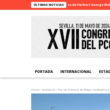
La sorpresa de Herbert George Wells
B
ÚLTIMAS NOTICIAS
PORTADA
INTERNACIONAL
ESTA
Home
Andalucía
Por un Primero de Mayo combativo y