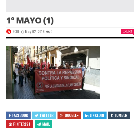
1º MAYO (1)
PCOE
May 02, 2016
0
LIKE
FACEBOOK
TWITTER
GOOGLE+
LINKEDIN
TUMBLR
PINTEREST
MAIL