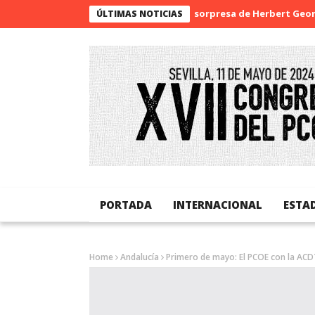
La sorpresa de Herbert George 
ÚLTIMAS NOTICIAS
PORTADA
INTERNACIONAL
ESTA
Home
Andalucía
Primero de mayo: El PCOE con la ACD