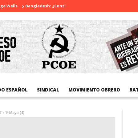
Wells
Bangladesh: ¿Continuidad o revolución?
Diada Naciona
DO ESPAÑOL
SINDICAL
MOVIMIENTO OBRERO
BA
T
1º Mayo (4)