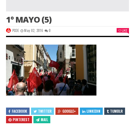
1º MAYO (5)
PCOE
May 02, 2016
0
LIKE
FACEBOOK
TWITTER
GOOGLE+
LINKEDIN
TUMBLR
PINTEREST
MAIL