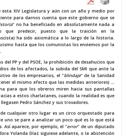
esta XIV Legislatura y aún con un año y medio por
iente para darnos cuenta que este gobierno que se
storia
” no ha beneficiado en absolutamente nada a
o que predecir, puesto que la traición en la
cista) ha sido axiomática a lo largo de la historia.
ascismo hasta que los comunistas los enviemos por la
.
s del PP y del PSOE, la prohibición de desahucios que
idios de los afectados, la subida del SMI que ante la
tivo de los empresarios, el “
blindaje
” de la Sanidad
 tener el mismo efecto que las medidas anteriores) …
a para que los obreros miren hacia sus pantallas
racias a estos charlatanes, cuando la realidad es que
legasen Pedro Sánchez y sus trovadores.
de cualquier otro lugar es un circo orquestado para
e uno se pare a analizar un poco qué es lo que está
. Así aparece, por ejemplo, el “
error
” de un diputado
idora Yolanda Díaz siguiese adelante, o la abstención