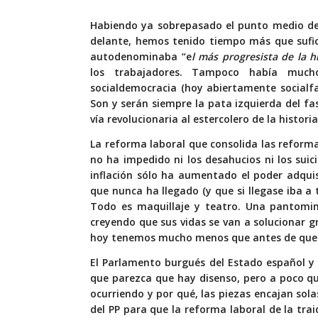
Habiendo ya sobrepasado el punto medio de 
delante, hemos tenido tiempo más que sufic
autodenominaba “e
l más progresista de la hi
los trabajadores. Tampoco había much
socialdemocracia (hoy abiertamente socialfas
Son y serán siempre la pata izquierda del f
vía revolucionaria al estercolero de la historia
La reforma laboral que consolida las reforma
no ha impedido ni los desahucios ni los suic
inflación sólo ha aumentado el poder adquisi
que nunca ha llegado (y que si llegase iba a
Todo es maquillaje y teatro. Una pantomim
creyendo que sus vidas se van a solucionar g
hoy tenemos mucho menos que antes de que l
El Parlamento burgués del Estado español y 
que parezca que hay disenso, pero a poco qu
ocurriendo y por qué, las piezas encajan solas
del PP para que la reforma laboral de la tra