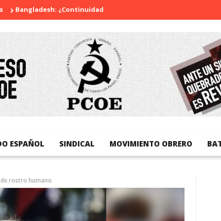
ngladesh: ¿Continuidad o revolución?
Diada Nacional de Catal
DO ESPAÑOL
SINDICAL
MOVIMIENTO OBRERO
BA
s de rostro humano