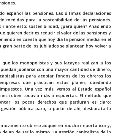
nsiones.
do español las pensiones. Las últimas declaraciones
de medidas para la sostenibilidad de las pensiones.
r ante esto: sostenibilidad, ¿para quién? Añadiendo
e quieren decir es reducir el valor de las pensiones y
eniendo en cuenta que hoy día la pensión media en el
 gran parte de los jubilados se plantean hoy volver a
 que los monopolistas y sus lacayos realizan a los
puedan jubilarse con una mayor cantidad de dinero,
pitalistas para acopiar fondos de los obreros los
 empresas que practican estos planes, quedando
impuestos. Una vez más, vemos al Estado español
ones roben todavía más a espuertas. El método que
ontar los pocos derechos que perduran es claro:
 gestión pública para, a partir de ahí, desbaratarlo
el movimiento obrero adquieren mucha importancia y,
 dejan de ser lo mismo. La gestión capitalista de lo