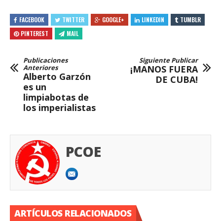
FACEBOOK
TWITTER
GOOGLE+
LINKEDIN
TUMBLR
PINTEREST
MAIL
Publicaciones
Siguiente Publicar
Anteriores
¡MANOS FUERA
Alberto Garzón
DE CUBA!
es un
limpiabotas de
los imperialistas
PCOE
ARTÍCULOS RELACIONADOS