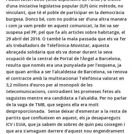
d’una iniciativa legislativa popular (ILP) únic mètode, no
vinculant, que té el poble de participar en la democràcia
burgesa. Doncs bé, com no podria ser d’una altra manera
i com ja vam predir en
aquest comunicat
, la llei va ser
suspesa pel PP, pel que fa als articles sobre habitatge, el
29 abril del 2016. O també la mala passada que els va fer
als treballadors de Telefònica-Movistar, aquesta
abraçada solidaria que els va donar durant la seva
ocupació de la central de Portal de l’Àngel a Barcelona,
resulta que només era una punyalada per l’esquena, ja
que quan arriba a ser l’alcaldessa de Barcelona, va renova
el contracte amb la multinacional Telefònica valorat en
3,2 milions d’euros per al monopoli de les
telecomunicacions,
contradient les promeses
fetes als
vaguistes mentre era candidata a l’alcaldia. Per no parlar
de la
vaga de TMB
, que segons ella era molt
desproporcionada. Sense deixar d’esmentar a la resta de
partits que conflueixen en aquest, els ja desapareguts
ICV i EUiA, que ja sabem de sobres de quin peu coixegen i
que ara s’amaguen darrere d’aquest nou engendrament