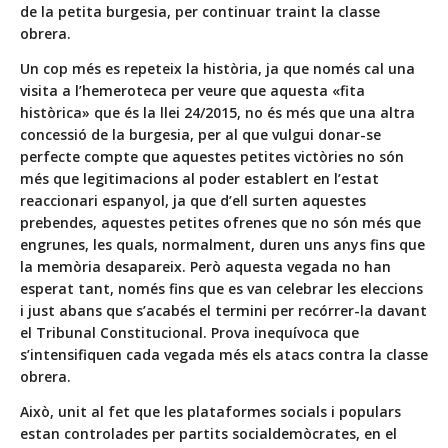
de la petita burgesia, per continuar traint la classe
obrera.
Un cop més es repeteix la història, ja que només cal una
visita a l’hemeroteca per veure que aquesta «fita
històrica» que és la llei 24/2015, no és més que una altra
concessió de la burgesia, per al que vulgui donar-se
perfecte compte que aquestes petites victòries no són
més que legitimacions al poder establert en l’estat
reaccionari espanyol, ja que d’ell surten aquestes
prebendes, aquestes petites ofrenes que no són més que
engrunes, les quals, normalment, duren uns anys fins que
la memòria desapareix. Però aquesta vegada no han
esperat tant, només fins que es van celebrar les eleccions
i just abans que s’acabés el termini per recórrer-la davant
el Tribunal Constitucional. Prova inequívoca que
s’intensifiquen cada vegada més els atacs contra la classe
obrera.
Això, unit al fet que les plataformes socials i populars
estan controlades per partits socialdemòcrates, en el