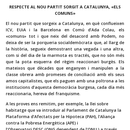
RESPECTE AL NOU PARTIT SORGIT A CATALUNYA, «ELS
COMUNS»
El nou partit que sorgeix a Catalunya, en què conflueixen
ICV, EUiA i la Barcelona en Comú d’Ada Colau, els
«comuns» tot i que neix del desacord amb Podem, no
deixa de ser la porqueria socialdemòcrata que, al llarg de
la història, segueix demostrant una vegada i una altra,
com si del dia de la marmota es tractés, que no són més
que la pota esquerra del règim reaccionari burgès. Els
mateixos que dècades que enganyen i manipulen a la
classe obrera amb promeses de conciliació amb els seus
amos capitalistes, que els paguen amb una poltrona a les
institucions d’aquesta democràcia burgesa, cada día més
reaccionaria, hereva del franquisme.
A les proves ens remitim, per exemple, la llei sobre
habitatge que va introduir al Parlament de Catalunya la
Plataforma d’Afectats per la Hipoteca (PAH), l’Aliança
contra la Pobresa Energètica (APE) i
l’Observatori DESC (ONG dependent de l’ONU ) a través