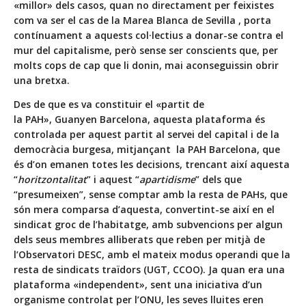
«millor» dels casos, quan no directament per
feixistes
com va ser el cas de la Marea Blanca de Sevilla , porta
contínuament a aquests col·lectius a donar-se contra el
mur del capitalisme, però sense ser conscients que, per
molts cops de cap que li donin, mai aconseguissin obrir
una bretxa.
Des de que es va constituir el «partit de
la PAH», Guanyen Barcelona, aquesta plataforma és
controlada per aquest partit al servei del capital i de la
democràcia burgesa, mitjançant la PAH Barcelona, que
és d’on emanen totes les decisions, trencant així aquesta
“
horitzontalitat
” i aquest “
apartidisme
” dels que
“presumeixen”, sense comptar amb la resta de PAHs, que
són mera comparsa d’aquesta, convertint-se així en el
sindicat groc de l’habitatge, amb subvencions per algun
dels seus membres alliberats que reben per mitjà de
l’Observatori DESC, amb el mateix modus operandi que la
resta de sindicats traïdors (UGT, CCOO). Ja quan era una
plataforma «independent», sent una iniciativa d’un
organisme controlat per l’ONU, les seves lluites eren