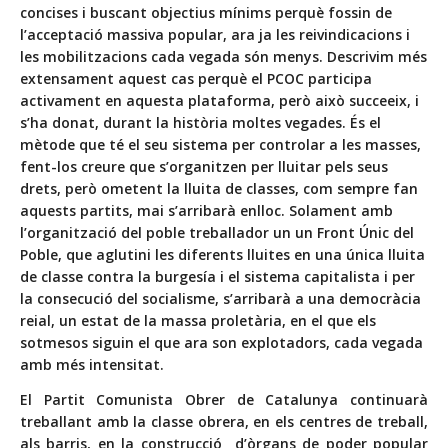
concises i buscant objectius mínims perquè fossin de
l’acceptació massiva popular, ara ja les reivindicacions i
les mobilitzacions cada vegada són menys. Descrivim més
extensament aquest cas perquè el PCOC participa
activament en aquesta plataforma, però això succeeix, i
s’ha donat, durant la història moltes vegades. És el
mètode que té el seu sistema per controlar a les masses,
fent-los creure que s’organitzen per lluitar pels seus
drets, però ometent la lluita de classes, com sempre fan
aquests partits, mai s’arribarà enlloc. Solament amb
l’organització del poble treballador un un Front Únic del
Poble, que aglutini les diferents lluites en una única lluita
de classe contra la burgesía i el sistema capitalista i per
la consecució del socialisme, s’arribarà a una democràcia
reial, un estat de la massa proletària, en el que els
sotmesos siguin el que ara son explotadors, cada vegada
amb més intensitat.
El Partit Comunista Obrer de Catalunya continuarà
treballant amb la classe obrera, en els centres de treball,
als barris, en la construcció d’òrgans de poder popular