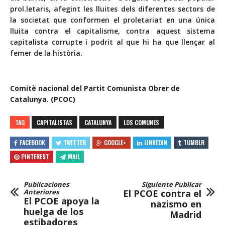
prol.letaris, afegint les lluites dels diferentes sectors de
la societat que conformen el proletariat en una única
lluita contra el capitalisme, contra aquest sistema
capitalista corrupte i podrit al que hi ha que llençar al
femer de la història.
Comitè nacional del Partit Comunista Obrer de
Catalunya. (PCOC)
TAG
CAPITALISTAS
CATALUNYA
LOS COMUNES
FACEBOOK
TWITTER
GOOGLE+
LINKEDIN
TUMBLR
PINTEREST
MAIL
Publicaciones
Siguiente Publicar
Anteriores
El PCOE contra el
El PCOE apoya la
nazismo en
huelga de los
Madrid
estibadores