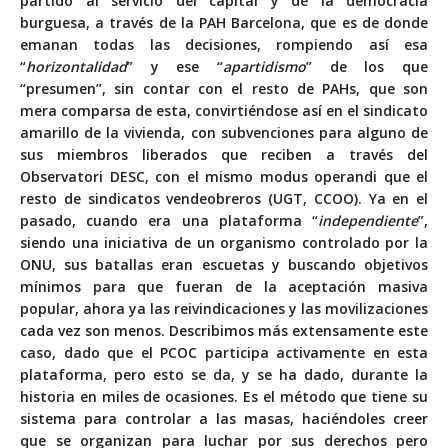
partido al servicio del capital y de la democracia
burguesa, a través de la PAH Barcelona, que es de donde
emanan todas las decisiones, rompiendo así esa
“
horizontalidad
” y ese “
apartidismo
” de los que
“presumen”, sin contar con el resto de PAHs, que son
mera comparsa de esta, convirtiéndose así en el sindicato
amarillo de la vivienda, con subvenciones para alguno de
sus miembros liberados que reciben a través del
Observatori DESC, con el mismo modus operandi que el
resto de sindicatos vendeobreros (UGT, CCOO). Ya en el
pasado, cuando era una plataforma “
independiente
”,
siendo una iniciativa de un organismo controlado por la
ONU, sus batallas eran escuetas y buscando objetivos
mínimos para que fueran de la aceptación masiva
popular, ahora ya las reivindicaciones y las movilizaciones
cada vez son menos. Describimos más extensamente este
caso, dado que el PCOC participa activamente en esta
plataforma, pero esto se da, y se ha dado, durante la
historia en miles de ocasiones. Es el método que tiene su
sistema para controlar a las masas, haciéndoles creer
que se organizan para luchar por sus derechos pero