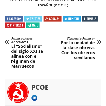
ESPAÑOL (P.C.O.E.)
FACEBOOK
TWITTER
GOOGLE+
LINKEDIN
TUMBLR
PINTEREST
MAIL
Publicaciones
Siguiente Publicar
Anteriores
Por la unidad de
El “Socialismo”
la clase obrera.
del siglo XXI se
Con los obreros
alinea con el
sevillanos
régimen de
Marruecos
PCOE