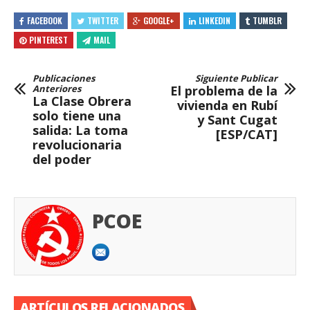
FACEBOOK
TWITTER
GOOGLE+
LINKEDIN
TUMBLR
PINTEREST
MAIL
Publicaciones
Siguiente Publicar
Anteriores
El problema de la
La Clase Obrera
vivienda en Rubí
solo tiene una
y Sant Cugat
salida: La toma
[ESP/CAT]
revolucionaria
del poder
PCOE
ARTÍCULOS RELACIONADOS