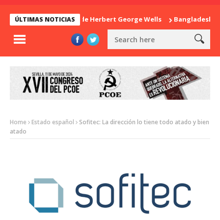
La sorpresa de Herbert George Wells
Bangladesh: ¿Cont
ÚLTIMAS NOTICIAS
Home
Estado español
Sofitec: La dirección lo tiene todo atado y bien
atado