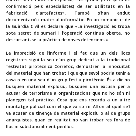
confirmació pels especialistes) de ser utilitzats en la
fabricació d’artefactes». També s’han endut
documentació i material informàtic. En un comunicat de
la Guàrdia Civil es declara que «La investigació es troba
sota secret de sumari i l’operació continua oberta, no
descartant-se la pràctica de noves detencions.»
La imprecisió de l’informe i el fet que un dels llocs
registrats sigui la seu d’un grup dedicat a la tradicional
festivitat pirotècnica Correfoc, demostren la innocuïtat
del material que han trobat i que qualsevol podria tenir a
casa o en una seu d’un grup festiu pirotècnic. És a dir no
busquen material explosiu, busquen una excusa per a
acusar de terrorisme a organitzacions que no ho són ni
planegen tal pràctica. Cosa que ens recorda a un altre
muntatge policial com el que va sofrir Alfon al qual se’l
va acusar de tinença de material explosiu o al de grups
anarquistes, quan en realitat no van trobar res fora de
lloc ni substancialment perillós.