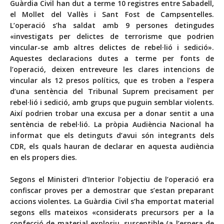
Guàrdia Civil han dut a terme 10 registres entre Sabadell,
el Mollet del Vallès i Sant Fost de Campsentelles.
L’operació s’ha saldat amb 9 persones detingudes
«investigats per delictes de terrorisme que podrien
vincular-se amb altres delictes de rebel·lió i sedició».
Aquestes declaracions dutes a terme per fonts de
l’operació, deixen entreveure les clares intencions de
vincular als 12 presos polítics, que es troben a l’espera
d’una sentència del Tribunal Suprem precisament per
rebel·lió i sedició, amb grups que puguin semblar violents.
Així podrien trobar una excusa per a donar sentit a una
sentència de rebel·lió. La pròpia Audiència Nacional ha
informat que els detinguts d’avui són integrants dels
CDR, els quals hauran de declarar en aquesta audiència
en els propers dies.
Segons el Ministeri d’Interior l’objectiu de l’operació era
confiscar proves per a demostrar que s’estan preparant
accions violentes. La Guàrdia Civil s’ha emportat material
segons ells mateixos «considerats precursors per a la
confecció de material explosiu, susceptible (a l’espera de