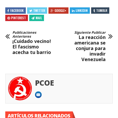
FACEBOOK
TWITTER
GOOGLE+
LINKEDIN
TUMBLR
PINTEREST
MAIL
Publicaciones
Siguiente Publicar
Anteriores
La reacción
¡Cuidado vecino!
americana se
El fascismo
conjura para
acecha tu barrio
invadir
Venezuela
PCOE
ARTÍCULOS RELACIONADOS