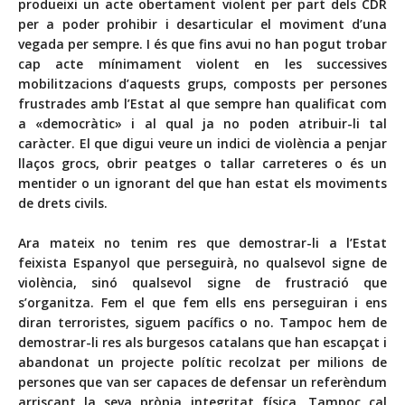
produeixi un acte obertament violent per part dels CDR
per a poder prohibir i desarticular el moviment d’una
vegada per sempre. I és que fins avui no han pogut trobar
cap acte mínimament violent en les successives
mobilitzacions d’aquests grups, composts per persones
frustrades amb l’Estat al que sempre han qualificat com
a «democràtic» i al qual ja no poden atribuir-li tal
caràcter. El que digui veure un indici de violència a penjar
llaços grocs, obrir peatges o tallar carreteres o és un
mentider o un ignorant del que han estat els moviments
de drets civils.
Ara mateix no tenim res que demostrar-li a l’Estat
feixista Espanyol que perseguirà, no qualsevol signe de
violència, sinó qualsevol signe de frustració que
s’organitza. Fem el que fem ells ens perseguiran i ens
diran terroristes, siguem pacífics o no. Tampoc hem de
demostrar-li res als burgesos catalans que han escapçat i
abandonat un projecte polític recolzat per milions de
persones que van ser capaces de defensar un referèndum
arriscant la seva pròpia integritat física. Tampoc cal