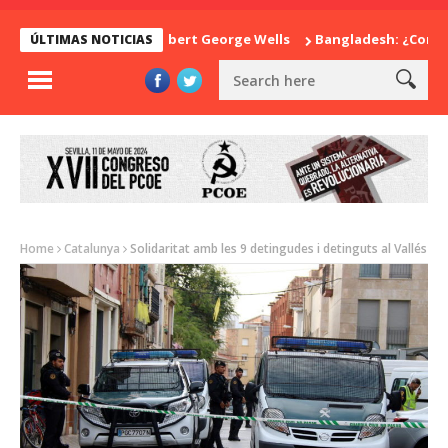
La sorpresa de Herbert George Wells
Bangladesh: ¿Continuidad 
ÚLTIMAS NOTICIAS
Home
Catalunya
Solidaritat amb les 9 detingudes i detinguts al Vallés