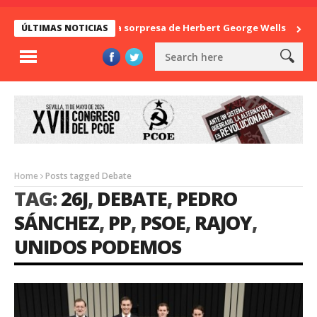
La sorpresa de Herbert George Wells
Ban
ÚLTIMAS NOTICIAS
Home
Posts tagged Debate
TAG:
26J
,
DEBATE
,
PEDRO
SÁNCHEZ
,
PP
,
PSOE
,
RAJOY
,
UNIDOS PODEMOS